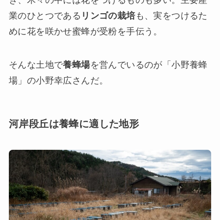
業のひとつである
リンゴの栽培
も、実をつけるた
めに花を咲かせ蜜蜂が受粉を手伝う。
そんな土地で
養蜂場
を営んでいるのが「小野養蜂
場」の小野幸広さんだ。
河岸段丘は養蜂に適した地形