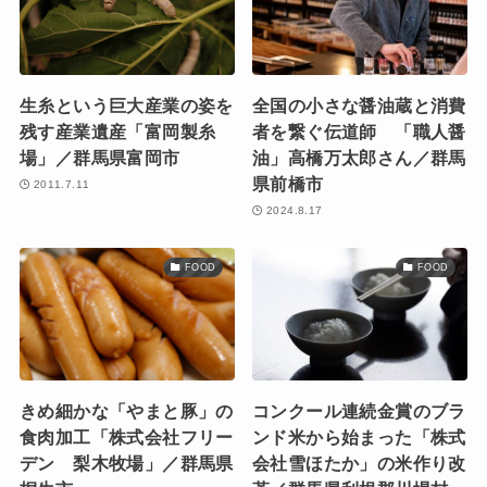
生糸という巨大産業の姿を
全国の小さな醤油蔵と消費
残す産業遺産「富岡製糸
者を繋ぐ伝道師 「職人醤
場」／群馬県富岡市
油」高橋万太郎さん／群馬
県前橋市
2011.7.11
2024.8.17
FOOD
FOOD
きめ細かな「やまと豚」の
コンクール連続金賞のブラ
食肉加工「株式会社フリー
ンド米から始まった「株式
デン 梨木牧場」／群馬県
会社雪ほたか」の米作り改