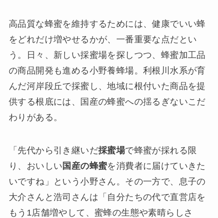
高品質な蜂蜜を維持するためには、健康でいい蜂
をどれだけ増やせるかが、一番重要な点だとい
う。日々、新しい採蜜場を探しつつ、蜂蜜加工品
の商品開発も進める小野養蜂場。利根川水系が育
んだ河岸段丘で採蜜し、地域に根付いた商品を提
供する根底には、国産の蜂蜜への揺るぎないこだ
わりがある。
「先代から引き継いだ
採蜜場
で蜂蜜が採れる限
り、おいしい
国産の蜂蜜
を消費者に届けていきた
いですね」という小野さん。その一方で、息子の
大介さんと浩司さんは「自分たちの代で直営店を
もう1店舗増やして、蜜蜂の生態や素晴らしさ