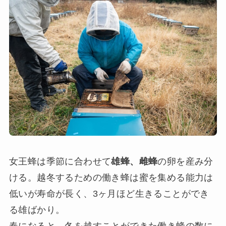
女王蜂は季節に合わせて
雄蜂、雌蜂
の卵を産み分
ける。越冬するための働き蜂は蜜を集める能力は
低いが寿命が長く、3ヶ月ほど生きることができ
る雄ばかり。