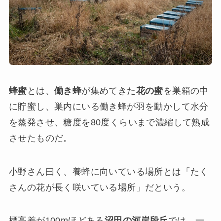
蜂蜜
とは、
働き蜂
が集めてきた
花の蜜
を巣箱の中
に貯蜜し、巣内にいる働き蜂が羽を動かして水分
を蒸発させ、糖度を80度くらいまで濃縮して熟成
させたものだ。
小野さん曰く、養蜂に向いている場所とは「たく
さんの花が長く咲いている場所」だという。
標高差が100mほどある
沼田の河岸段丘
では、一