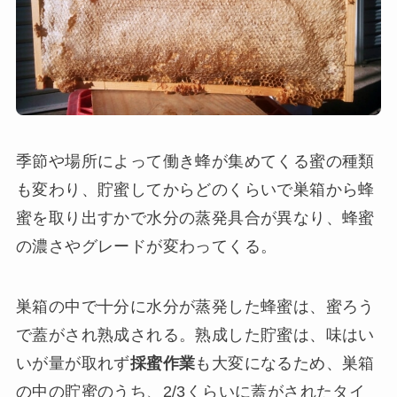
季節や場所によって働き蜂が集めてくる蜜の種類
も変わり、貯蜜してからどのくらいで巣箱から蜂
蜜を取り出すかで水分の蒸発具合が異なり、蜂蜜
の濃さやグレードが変わってくる。
巣箱の中で十分に水分が蒸発した蜂蜜は、蜜ろう
で蓋がされ熟成される。熟成した貯蜜は、味はい
いが量が取れず
採蜜作業
も大変になるため、巣箱
の中の貯蜜のうち、2/3くらいに蓋がされたタイ