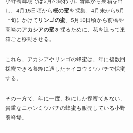
小野養蜂場では2月の終わりに倉庫から巣箱を出
し、4月15日頃から
桜の蜜
を採集。4月末から5月
上旬にかけて
リンゴの蜜
、5月10日頃から前橋や
高崎の
アカシアの蜜
を採るために、花を追って巣
箱ごと移動させる。
これら、アカシアやリンゴの蜂蜜は、年に複数回
採蜜できる養蜂に適したセイヨウミツバチで採蜜
する。
その一方で、年に一度、秋にしか採蜜できない、
貴重なニホンミツバチの蜂蜜も販売している小野
養蜂場。