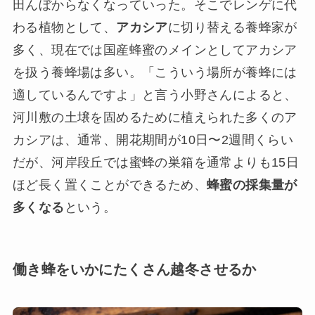
田んぼからなくなっていった。そこでレンゲに代
わる植物として、
アカシア
に切り替える養蜂家が
多く、現在では国産蜂蜜のメインとしてアカシア
を扱う養蜂場は多い。「こういう場所が養蜂には
適しているんですよ」と言う小野さんによると、
河川敷の土壌を固めるために植えられた多くのア
カシアは、通常、開花期間が10日〜2週間くらい
だが、河岸段丘では蜜蜂の巣箱を通常よりも15日
ほど長く置くことができるため、
蜂蜜の採集量が
多くなる
という。
働き蜂をいかにたくさん越冬させるか