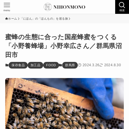
menu
検索
ホーム
「にほん」の「ほんもの」を巡る旅
蜜蜂の生態に合った国産蜂蜜をつくる
「小野養蜂場」小野幸広さん／群馬県沼
田市
2024.3.26
2024.8.30
保存食品
加工品
FOOD
群馬県