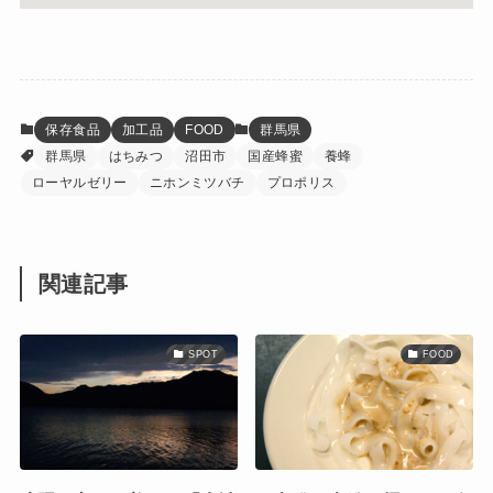
保存食品
加工品
FOOD
群馬県
群馬県
はちみつ
沼田市
国産蜂蜜
養蜂
ローヤルゼリー
ニホンミツバチ
プロポリス
関連記事
SPOT
FOOD