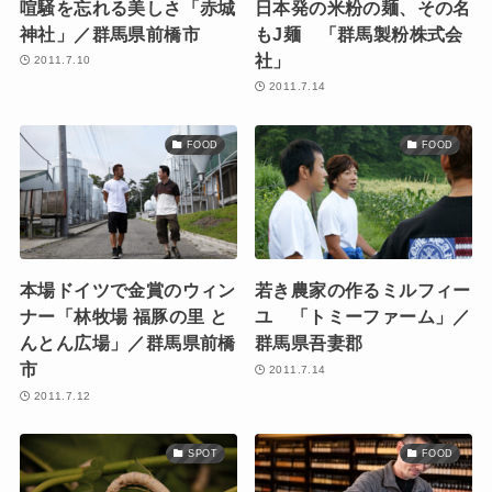
喧騒を忘れる美しさ「赤城
日本発の米粉の麺、その名
神社」／群馬県前橋市
もJ麺 「群馬製粉株式会
社」
2011.7.10
2011.7.14
FOOD
FOOD
本場ドイツで金賞のウィン
若き農家の作るミルフィー
ナー「林牧場 福豚の里 と
ユ 「トミーファーム」／
んとん広場」／群馬県前橋
群馬県吾妻郡
市
2011.7.14
2011.7.12
SPOT
FOOD