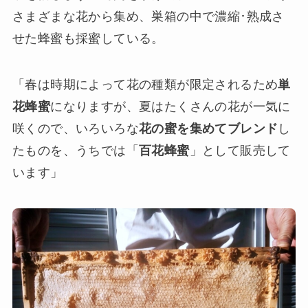
さまざまな花から集め、巣箱の中で濃縮･熟成さ
せた蜂蜜も採蜜している。
「春は時期によって花の種類が限定されるため
単
花蜂蜜
になりますが、夏はたくさんの花が一気に
咲くので、いろいろな
花の蜜を集めてブレンド
し
たものを、うちでは「
百花蜂蜜
」として販売して
います」