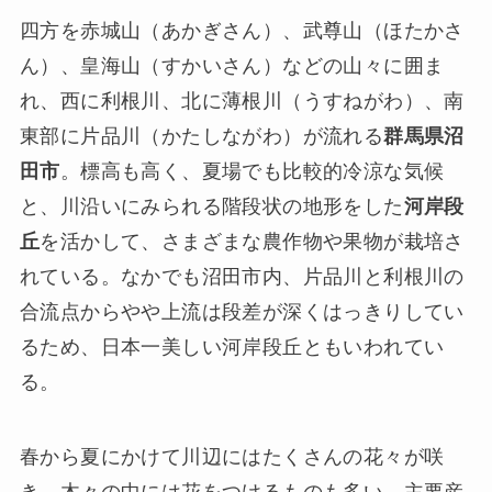
四方を赤城山（あかぎさん）、武尊山（ほたかさ
ん）、皇海山（すかいさん）などの山々に囲ま
れ、西に利根川、北に薄根川（うすねがわ）、南
東部に片品川（かたしながわ）が流れる
群馬県沼
田市
。標高も高く、夏場でも比較的冷涼な気候
と、川沿いにみられる階段状の地形をした
河岸段
丘
を活かして、さまざまな農作物や果物が栽培さ
れている。なかでも沼田市内、片品川と利根川の
合流点からやや上流は段差が深くはっきりしてい
るため、日本一美しい河岸段丘ともいわれてい
る。
春から夏にかけて川辺にはたくさんの花々が咲
き、木々の中には花をつけるものも多い。主要産