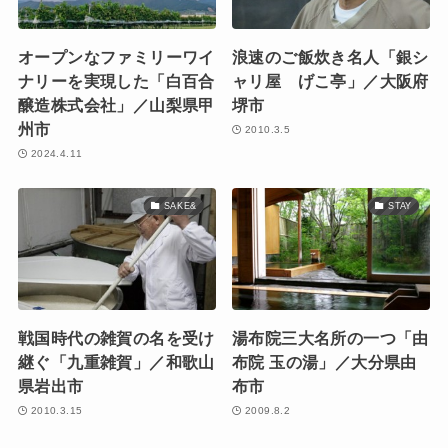
オープンなファミリーワイ
浪速のご飯炊き名人「銀シ
ナリーを実現した「白百合
ャリ屋 げこ亭」／大阪府
醸造株式会社」／山梨県甲
堺市
州市
2010.3.5
2024.4.11
SAKE&
STAY
戦国時代の雑賀の名を受け
湯布院三大名所の一つ「由
継ぐ「九重雑賀」／和歌山
布院 玉の湯」／大分県由
県岩出市
布市
2010.3.15
2009.8.2