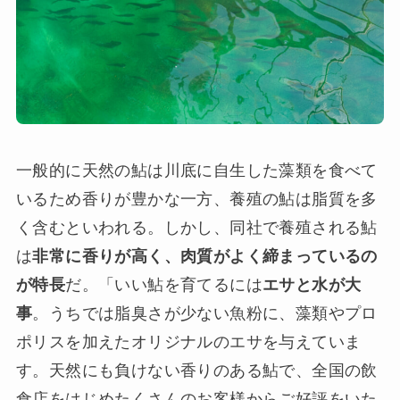
一般的に天然の鮎は川底に自生した藻類を食べて
いるため香りが豊かな一方、養殖の鮎は脂質を多
く含むといわれる。しかし、同社で養殖される鮎
は
非常に香りが高く、肉質がよく締まっているの
が特長
だ。「いい鮎を育てるには
エサと水が大
事
。うちでは脂臭さが少ない魚粉に、藻類やプロ
ポリスを加えたオリジナルのエサを与えていま
す。天然にも負けない香りのある鮎で、全国の飲
食店をはじめたくさんのお客様からご好評をいた