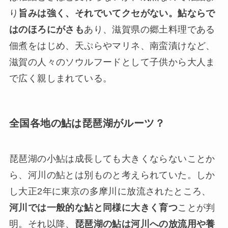
り
旨みは強く、それでいてクセがない。鮎ならで
はのほろにがさも
あり、滋賀県の郷土料理である
佃煮をはじめ、天ぷらやマリネ、南蛮漬けなど、
滋賀の人々のソウルフードとして子供から大人ま
で広く親しまれている。
全国各地の鮎は琵琶湖がルーツ？
琵琶湖の小鮎は成長しても大きくならないことか
ら、河川の鮎とは別ものと考えられていた。しか
し大正2年に東京の多摩川に放流されたところ、
河川では一般的な鮎と同様に大きく育つ
ことが判
明。それ以降、
琵琶湖の鮎は河川への放流用や養