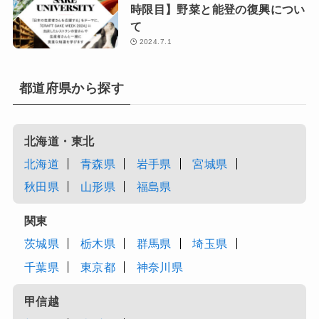
11月8日より配信スタート！新ポ
ッドキャスト『NIHONMONO 中
田英寿 にほんのほんものを巡る
旅』のお知らせ
2024.11.8
関西テレビ「土曜はナニす
る！？」10月12日（土）放送
2024.10.10
関西テレビ「土曜はナニす
る！？」8月24日（土）放送
2024.8.23
CRAFT SAKE UNIVERSITY【5
時限目】野菜と能登の復興につい
て