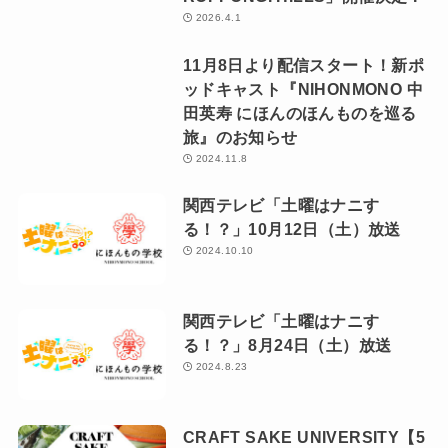
世界一に輝いた日本人の絶
品ジェラート マルガージ
ェラート/石川県能登町
ニュース
「CRAFT SAKE WEEK 2026
with OMAKASE byGMO at
ROPPONGI HILLS」開催決定！
2026.4.1