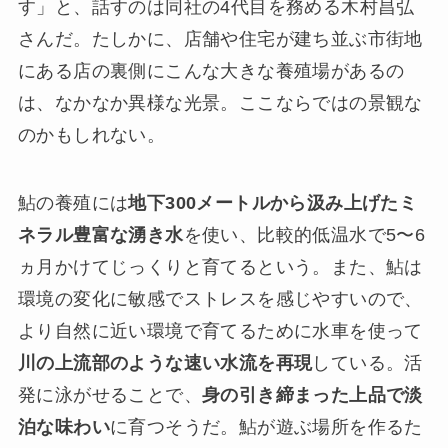
す」と、話すのは同社の4代目を務める木村昌弘
さんだ。たしかに、店舗や住宅が建ち並ぶ市街地
にある店の裏側にこんな大きな養殖場があるの
は、なかなか異様な光景。ここならではの景観な
のかもしれない。
鮎の養殖には
地下300メートルから汲み上げたミ
ネラル豊富な湧き水
を使い、比較的低温水で5〜6
ヵ月かけてじっくりと育てるという。また、鮎は
環境の変化に敏感でストレスを感じやすいので、
より自然に近い環境で育てるために水車を使って
川の上流部のような速い水流を再現
している。活
発に泳がせることで、
身の引き締まった上品で淡
泊な味わい
に育つそうだ。鮎が遊ぶ場所を作るた