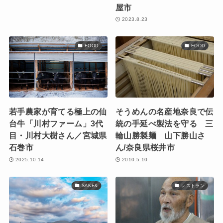
屋市
2023.8.23
FOOD
FOOD
若手農家が育てる極上の仙
そうめんの名産地奈良で伝
台牛「川村ファーム」3代
統の手延べ製法を守る 三
目・川村大樹さん／宮城県
輪山勝製麺 山下勝山さ
石巻市
ん/奈良県桜井市
2025.10.14
2010.5.10
SAKE&
レストラン