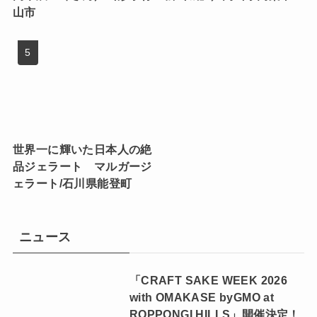
東京を代表する洋菓子の名
一流料理人も絶賛する、信
店「エーグルドゥース」／
楽の陶匠・中川一辺陶
東京都新宿区
の“究極の土鍋”/滋賀県甲
賀市
「十四代」だからできるこ
現在の城主は猫？ 雲海に
と。「高木酒造」十五代目
浮かぶ、天空の山城「備中
髙木辰五郎さん／山形県村
松山城」／岡山県高梁市
山市