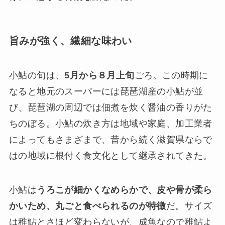
旨みが強く、繊細な味わい
小鮎の旬は、
5月から８月上旬
ごろ。この時期に
なると地元のスーパーには琵琶湖産の小鮎が並
び、琵琶湖の周辺では佃煮を炊く醤油の香りがた
ちのぼる。小鮎の炊き方は地域や家庭、加工業者
によってもさまざまで、昔から続く滋賀県ならで
はの地域に根付く食文化として継承されてきた。
小鮎は
うろこが細かくなめらかで、皮や骨が柔ら
かいため、丸ごと食べられるのが特徴
だ。サイズ
は稚鮎とさほど変わらないが、成魚なので稚鮎よ