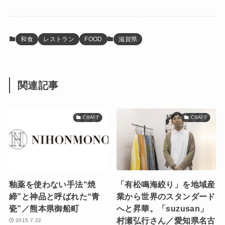
和食
レストラン
FOOD
滋賀県
関連記事
CRAFT
CRAFT
釉薬を使わない手法“焼
「有松鳴海絞り」を地域産
締”と神品と呼ばれた“青
業から世界のスタンダード
瓷”／熊本県御船町
へと昇華。「suzusan」
村瀬弘行さん／愛知県名古
2015.7.22