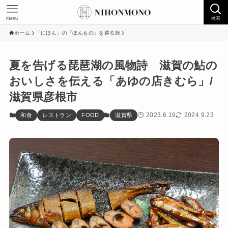
menu
検索
ホーム
「にほん」の「ほんもの」を巡る旅
夏を告げる琵琶湖の風物詩 滋賀の鮎の
おいしさを伝える「あゆの店きむら」/
滋賀県彦根市
2023.6.19
2024.9.23
和食
レストラン
FOOD
滋賀県