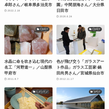
卓郎さん／岐阜県多治見市
園」中間朋海さん／大分県
日田市
2022.2.16
2026.6.24
CRAFT
CRAFT
水晶に命を吹き込む現代の
色が飛び交う「ガラスアー
名工「河野道一」／山梨県
ト作品」ガラス工芸家·鍋
甲府市
田尚男さん／宮城県仙台市
2011.8.7
2012.11.17
レストラン
SPOT