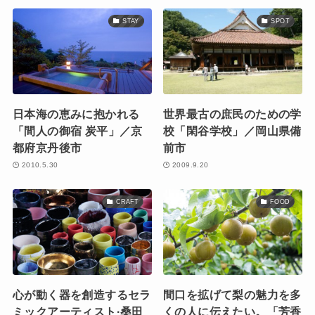
STAY
SPOT
日本海の恵みに抱かれる
世界最古の庶民のための学
「間人の御宿 炭平」／京
校「閑谷学校」／岡山県備
都府京丹後市
前市
2010.5.30
2009.9.20
CRAFT
FOOD
心が動く器を創造するセラ
間口を拡げて梨の魅力を多
ミックアーティスト·桑田
くの人に伝えたい。「芳香