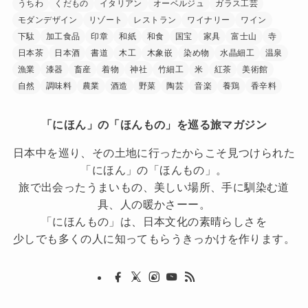
うちわ
くだもの
イタリアン
オーベルジュ
ガラス工芸
モダンデザイン
リゾート
レストラン
ワイナリー
ワイン
下駄
加工食品
印章
和紙
和食
国宝
家具
富士山
寺
日本茶
日本酒
書道
木工
木象嵌
染め物
水晶細工
温泉
漁業
漆器
畜産
着物
神社
竹細工
米
紅茶
美術館
自然
調味料
農業
酒造
野菜
陶芸
音楽
養鶏
香辛料
「にほん」の「ほんもの」を巡る旅マガジン
日本中を巡り、その土地に行ったからこそ見つけられた
「にほん」の「ほんもの」。
旅で出会ったうまいもの、美しい場所、手に馴染む道
具、人の暖かさーー。
「にほんもの」は、日本文化の素晴らしさを
少しでも多くの人に知ってもらうきっかけを作ります。