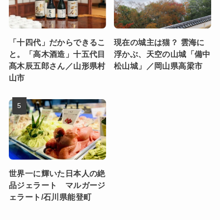
「十四代」だからできるこ
現在の城主は猫？ 雲海に
と。「高木酒造」十五代目
浮かぶ、天空の山城「備中
髙木辰五郎さん／山形県村
松山城」／岡山県高梁市
山市
世界一に輝いた日本人の絶
品ジェラート マルガージ
ェラート/石川県能登町