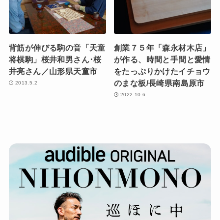
背筋が伸びる駒の音「天童
創業７５年「森永材木店」
将棋駒」桜井和男さん･桜
が作る、時間と手間と愛情
井亮さん／山形県天童市
をたっぷりかけたイチョウ
のまな板/長崎県南島原市
2013.5.2
2022.10.6