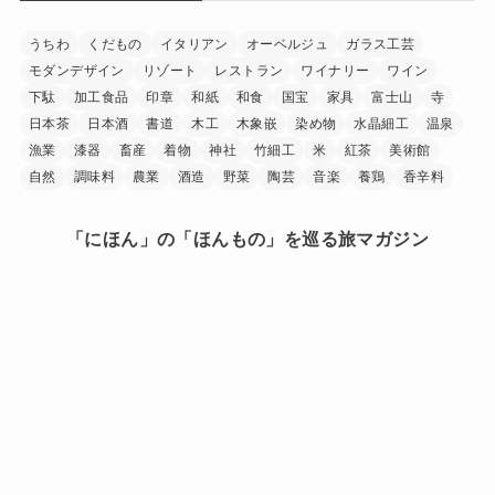
うちわ
くだもの
イタリアン
オーベルジュ
ガラス工芸
モダンデザイン
リゾート
レストラン
ワイナリー
ワイン
下駄
加工食品
印章
和紙
和食
国宝
家具
富士山
寺
日本茶
日本酒
書道
木工
木象嵌
染め物
水晶細工
温泉
漁業
漆器
畜産
着物
神社
竹細工
米
紅茶
美術館
自然
調味料
農業
酒造
野菜
陶芸
音楽
養鶏
香辛料
「にほん」の「ほんもの」を巡る旅マガジン
日本中を巡り、その土地に行ったからこそ見つけられた
「にほん」の「ほんもの」。
旅で出会ったうまいもの、美しい場所、手に馴染む道
具、人の暖かさーー。
「にほんもの」は、日本文化の素晴らしさを
少しでも多くの人に知ってもらうきっかけを作ります。