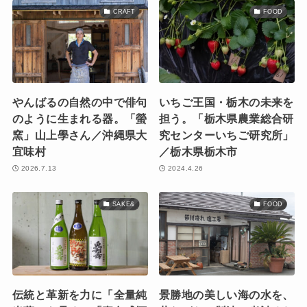
CRAFT
FOOD
やんばるの自然の中で俳句
いちご王国・栃木の未来を
のように生まれる器。「螢
担う。「栃木県農業総合研
窯」山上學さん／沖縄県大
究センターいちご研究所」
宜味村
／栃木県栃木市
2026.7.13
2024.4.26
SAKE&
FOOD
伝統と革新を力に「全量純
景勝地の美しい海の水を、