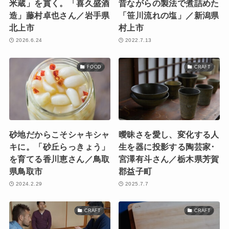
米蔵」を貫く。「喜久盛酒
昔ながらの製法で煮詰めた
造」藤村卓也さん／岩手県
「笹川流れの塩」／新潟県
北上市
村上市
2026.6.24
2022.7.13
FOOD
CRAFT
砂地だからこそシャキシャ
曖昧さを愛し、変化する人
キに。「砂丘らっきょう」
生を器に投影する陶芸家･
を育てる香川恵さん／鳥取
宮澤有斗さん／栃木県芳賀
県鳥取市
郡益子町
2024.2.29
2025.7.7
CRAFT
CRAFT