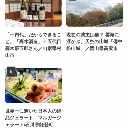
「十四代」だからできるこ
現在の城主は猫？ 雲海に
と。「高木酒造」十五代目
浮かぶ、天空の山城「備中
髙木辰五郎さん／山形県村
松山城」／岡山県高梁市
山市
世界一に輝いた日本人の絶
品ジェラート マルガージ
ェラート/石川県能登町