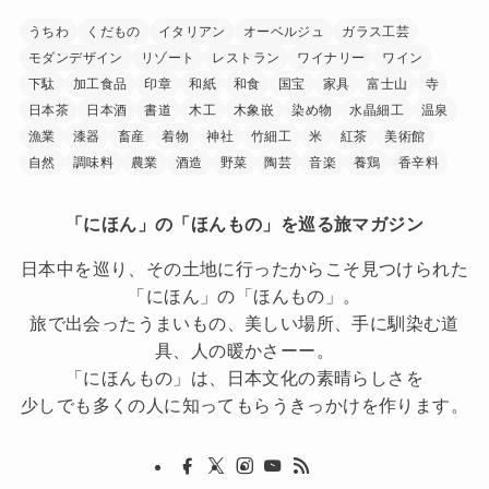
うちわ
くだもの
イタリアン
オーベルジュ
ガラス工芸
モダンデザイン
リゾート
レストラン
ワイナリー
ワイン
下駄
加工食品
印章
和紙
和食
国宝
家具
富士山
寺
日本茶
日本酒
書道
木工
木象嵌
染め物
水晶細工
温泉
漁業
漆器
畜産
着物
神社
竹細工
米
紅茶
美術館
自然
調味料
農業
酒造
野菜
陶芸
音楽
養鶏
香辛料
「にほん」の「ほんもの」を巡る旅マガジン
日本中を巡り、その土地に行ったからこそ見つけられた
「にほん」の「ほんもの」。
旅で出会ったうまいもの、美しい場所、手に馴染む道
具、人の暖かさーー。
「にほんもの」は、日本文化の素晴らしさを
少しでも多くの人に知ってもらうきっかけを作ります。