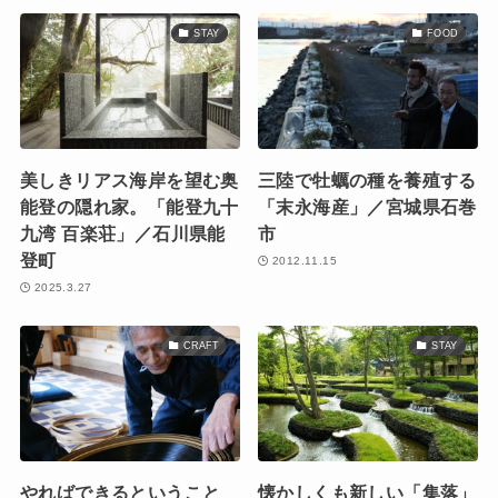
STAY
FOOD
美しきリアス海岸を望む奥
三陸で牡蠣の種を養殖する
能登の隠れ家。「能登九十
「末永海産」／宮城県石巻
九湾 百楽荘」／石川県能
市
登町
2012.11.15
2025.3.27
CRAFT
STAY
やればできるということ
懐かしくも新しい「集落」