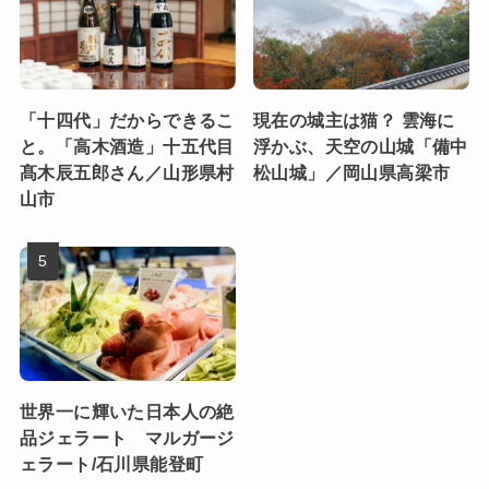
「十四代」だからできるこ
現在の城主は猫？ 雲海に
と。「高木酒造」十五代目
浮かぶ、天空の山城「備中
髙木辰五郎さん／山形県村
松山城」／岡山県高梁市
山市
世界一に輝いた日本人の絶
品ジェラート マルガージ
ェラート/石川県能登町