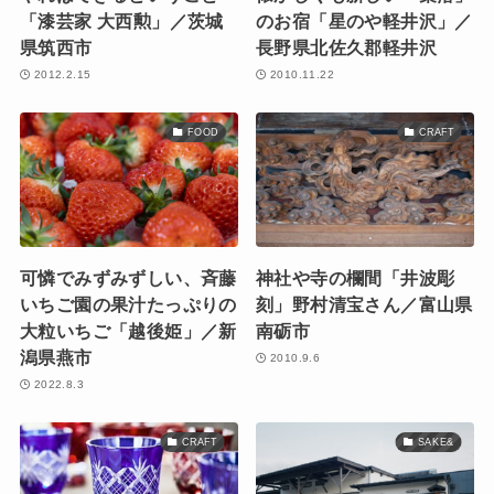
「漆芸家 大西勲」／茨城
のお宿「星のや軽井沢」／
県筑西市
長野県北佐久郡軽井沢
2012.2.15
2010.11.22
FOOD
CRAFT
可憐でみずみずしい、斉藤
神社や寺の欄間「井波彫
いちご園の果汁たっぷりの
刻」野村清宝さん／富山県
大粒いちご「越後姫」／新
南砺市
潟県燕市
2010.9.6
2022.8.3
CRAFT
SAKE&