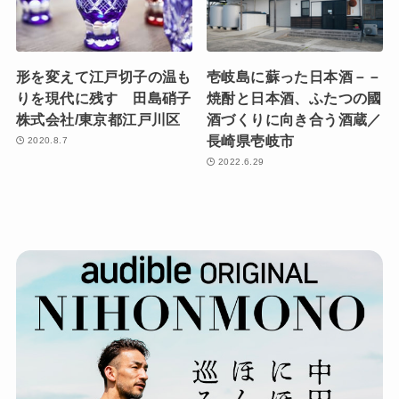
形を変えて江戸切子の温も
壱岐島に蘇った日本酒－－
りを現代に残す 田島硝子
焼酎と日本酒、ふたつの國
株式会社/東京都江戸川区
酒づくりに向き合う酒蔵／
長崎県壱岐市
2020.8.7
2022.6.29