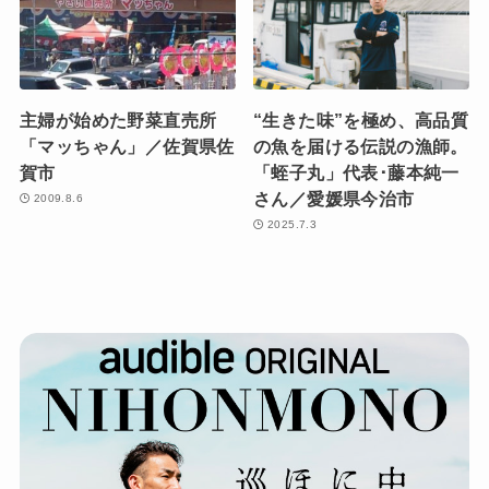
主婦が始めた野菜直売所
“生きた味”を極め、高品質
「マッちゃん」／佐賀県佐
の魚を届ける伝説の漁師。
賀市
「蛭子丸」代表･藤本純一
さん／愛媛県今治市
2009.8.6
2025.7.3