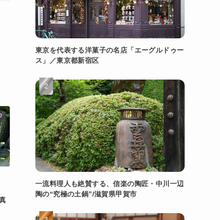
東京を代表する洋菓子の名店「エーグルドゥー
ス」／東京都新宿区
D
、
一流料理人も絶賛する、信楽の陶匠・中川一辺
。
陶の“究極の土鍋”/滋賀県甲賀市
真