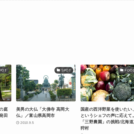
POT
SPOT
FOO
の庭
美男の大仏「大佛寺 高岡大
国産の西洋野菜を使いたい
発田
仏」／富山県高岡市
というシェフの声に応えて
「三野農園」の挑戦/北海道
2010.9.5
狩村