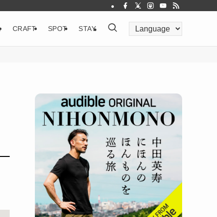
&
CRAFT
SPOT
STAY