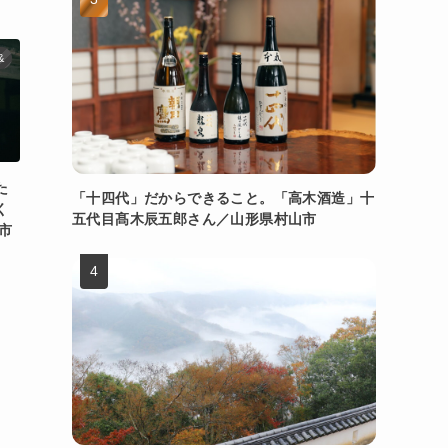
&
た
「十四代」だからできること。「高木酒造」十
く
五代目髙木辰五郎さん／山形県村山市
市