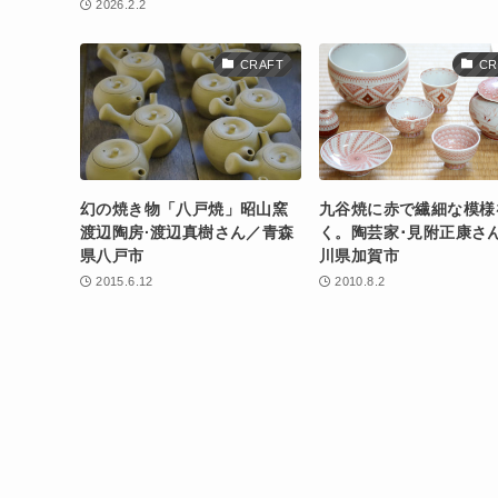
2026.2.2
CRAFT
CR
幻の焼き物「八戸焼」昭山窯
九谷焼に赤で繊細な模様
渡辺陶房·渡辺真樹さん／青森
く。陶芸家･見附正康さ
県八戸市
川県加賀市
2015.6.12
2010.8.2