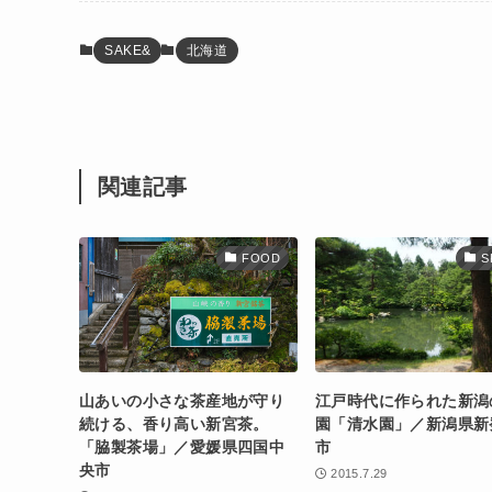
SAKE&
北海道
関連記事
FOOD
S
山あいの小さな茶産地が守り
江戸時代に作られた新潟
続ける、香り高い新宮茶。
園「清水園」／新潟県新
「脇製茶場」／愛媛県四国中
市
央市
2015.7.29