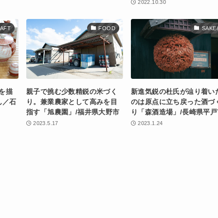
2022.10.30
AFT
FOOD
SAKE
を描
親子で挑む少数精鋭の米づく
新進気鋭の杜氏が辿り着い
ん／石
り。兼業農家として高みを目
のは原点に立ち戻った酒づ
指す「旭農園」/福井県大野市
り「森酒造場」/長崎県平戸
2023.5.17
2023.1.24