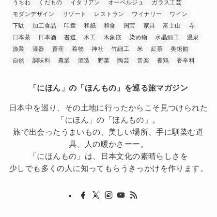
うちわ
くだもの
イタリアン
オーベルジュ
ガラス工芸
モダンデザイン
リゾート
レストラン
ワイナリー
ワイン
下駄
加工食品
印章
和紙
和食
国宝
家具
富士山
寺
日本茶
日本酒
書道
木工
木象嵌
染め物
水晶細工
温泉
漁業
漆器
畜産
着物
神社
竹細工
米
紅茶
美術館
自然
調味料
農業
酒造
野菜
陶芸
音楽
養鶏
香辛料
「にほん」の「ほんもの」を巡る旅マガジン
日本中を巡り、その土地に行ったからこそ見つけられた
「にほん」の「ほんもの」。
旅で出会ったうまいもの、美しい場所、手に馴染む道
具、人の暖かさーー。
「にほんもの」は、日本文化の素晴らしさを
少しでも多くの人に知ってもらうきっかけを作ります。