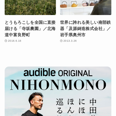
とうもろこしを全国に直接
世界に誇れる美しい南部鉄
届ける「寺坂農園」／北海
器「及源鋳造株式会社」／
道中富良野町
岩手県奥州市
2016.6.16
2013.3.26