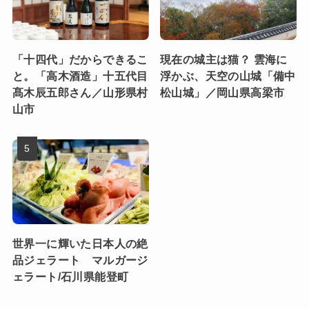
「十四代」だからできるこ
現在の城主は猫？ 雲海に
と。「高木酒造」十五代目
浮かぶ、天空の山城「備中
髙木辰五郎さん／山形県村
松山城」／岡山県高梁市
山市
世界一に輝いた日本人の絶
品ジェラート マルガージ
ェラート/石川県能登町