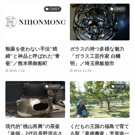
CRAFT
CRAFT
釉薬を使わない手法“焼
ガラスの持つ多様な魅力
締”と神品と呼ばれた“青
「ガラス工芸作家 白幡
瓷”／熊本県御船町
明」／埼玉県飯能市
2015.7.22
2011.11.26
CRAFT
FOOD
現代的”桃山再興”の茶釜
くだもの王国の福島で育て
「釜師」2代目長野垤志さ
る梨「果樹農家」芳賀幸一