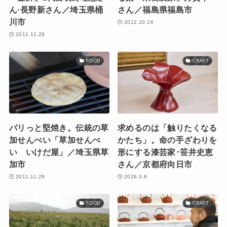
ん·長野新さん／埼玉県桶
さん／福島県福島市
川市
2012.10.16
2011.11.28
FOOD
CRAFT
パリっと堅焼き。伝統の草
求めるのは「触りたくなる
加せんべい「草加せんべ
かたち」。命の手ざわりを
い いけだ屋」／埼玉県草
形にする漆芸家･笹井史恵
加市
さん／京都府向日市
2011.11.29
2026.3.8
FOOD
CRAFT