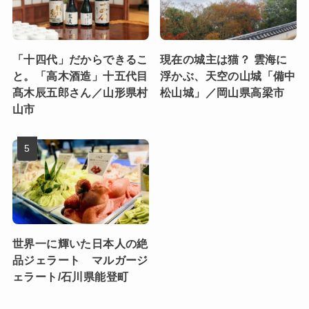
「十四代」だからできるこ
現在の城主は猫？ 雲海に
と。「高木酒造」十五代目
浮かぶ、天空の山城「備中
髙木辰五郎さん／山形県村
松山城」／岡山県高梁市
山市
世界一に輝いた日本人の絶
品ジェラート マルガージ
ェラート/石川県能登町