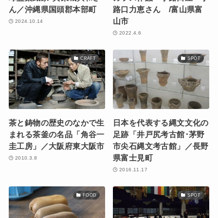
ん／沖縄県国頭郡本部町
路口力恵さん /富山県富
山市
2024.10.14
2022.4.6
CRAFT
SPOT
茶と鋳物の歴史のなかで生
日本を代表する縄文文化の
まれる茶釜の名品「角谷一
足跡「井戸尻考古館･茅野
圭工房」／大阪府東大阪市
市尖石縄文考古館」／長野
県富士見町
2010.3.8
2016.11.17
FOOD
SPOT