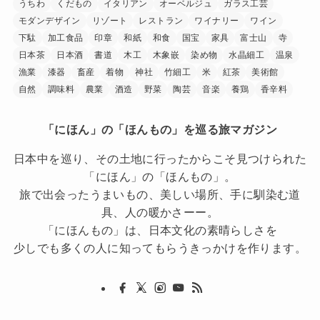
うちわ
くだもの
イタリアン
オーベルジュ
ガラス工芸
モダンデザイン
リゾート
レストラン
ワイナリー
ワイン
下駄
加工食品
印章
和紙
和食
国宝
家具
富士山
寺
日本茶
日本酒
書道
木工
木象嵌
染め物
水晶細工
温泉
漁業
漆器
畜産
着物
神社
竹細工
米
紅茶
美術館
自然
調味料
農業
酒造
野菜
陶芸
音楽
養鶏
香辛料
「にほん」の「ほんもの」を巡る旅マガジン
日本中を巡り、その土地に行ったからこそ見つけられた
「にほん」の「ほんもの」。
旅で出会ったうまいもの、美しい場所、手に馴染む道
具、人の暖かさーー。
「にほんもの」は、日本文化の素晴らしさを
少しでも多くの人に知ってもらうきっかけを作ります。