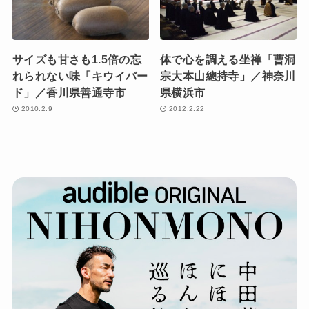
サイズも甘さも1.5倍の忘
体で心を調える坐禅「曹洞
れられない味「キウイバー
宗大本山總持寺」／神奈川
ド」／香川県善通寺市
県横浜市
2010.2.9
2012.2.22