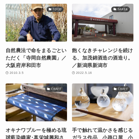
FOOD
SAKE&
自然農法で命をまるごとい
飽くなきチャレンジを続け
ただく「寺岡自然農園」／
る、加茂錦酒造の酒造り。
大阪府岸和田市
／新潟県新潟市
2010.3.5
2022.5.16
CRAFT
CRAFT
オキナワブルーを極める琉
手で触れて温かさを感じる
球藍染織家･真栄城興和さ
ガラス作品 小路口屋 小