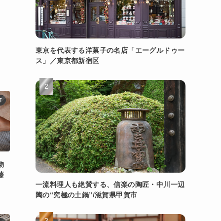
東京を代表する洋菓子の名店「エーグルドゥー
ス」／東京都新宿区
T
物
藤
一流料理人も絶賛する、信楽の陶匠・中川一辺
陶の“究極の土鍋”/滋賀県甲賀市