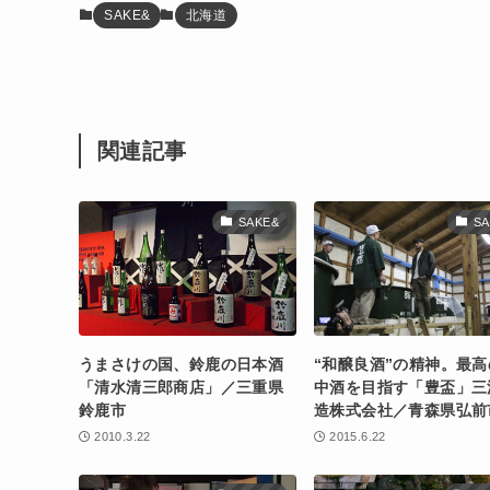
SAKE&
北海道
関連記事
SAKE&
SA
うまさけの国、鈴鹿の日本酒
“和醸良酒”の精神。最高
「清水清三郎商店」／三重県
中酒を目指す「豊盃」三
鈴鹿市
造株式会社／青森県弘前
2010.3.22
2015.6.22