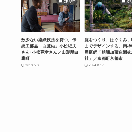
CRAFT
CR
数少ない染織技法を持つ。伝
庭をつくり、はぐくみ、
統工芸品「白鷹紬」小松紀夫
までデザインする。南禅
さん･小松寛幸さん／山形県白
用庭師「植彌加藤造園株
鷹町
社」／京都府京都市
2013.5.3
2024.8.17