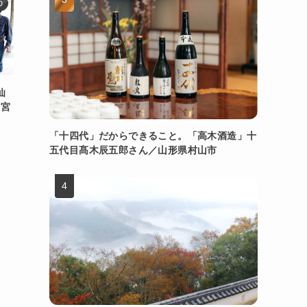
D
仙
／宮
「十四代」だからできること。「高木酒造」十
五代目髙木辰五郎さん／山形県村山市