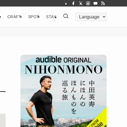
&
CRAFT
SPOT
STAY