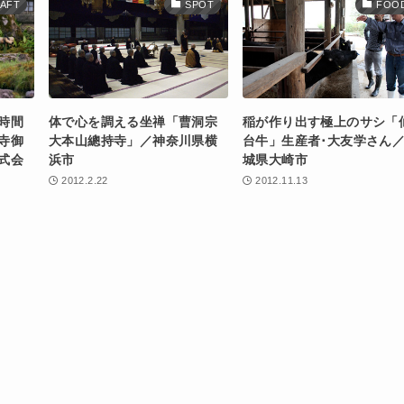
AFT
SPOT
FOO
時間
体で心を調える坐禅「曹洞宗
稲が作り出す極上のサシ「
寺御
大本山總持寺」／神奈川県横
台牛」生産者･大友学さん
式会
浜市
城県大崎市
2012.2.22
2012.11.13