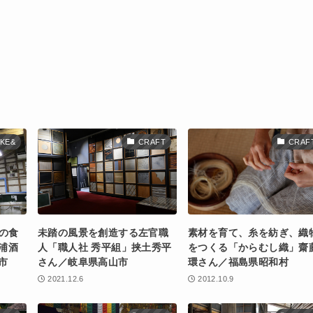
KE&
CRAFT
CRAF
の食
未踏の風景を創造する左官職
素材を育て、糸を紡ぎ、織
浦酒
人「職人社 秀平組」挟土秀平
をつくる「からむし織」齋
市
さん／岐阜県高山市
環さん／福島県昭和村
2021.12.6
2012.10.9