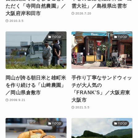
ただく「寺岡自然農園」／
雲大社」／島根県出雲市
大阪府岸和田市
2026.7.20
2010.3.5
FOOD
FOOD
岡山が誇る朝日米と雄町米
手作り丁寧なサンドウィッ
を作り続ける「山﨑農園」
チが大人気の
／岡山県倉敷市
「FRANK’S」／大阪府東
大阪市
2009.9.21
2021.5.5
FOOD
FOOD