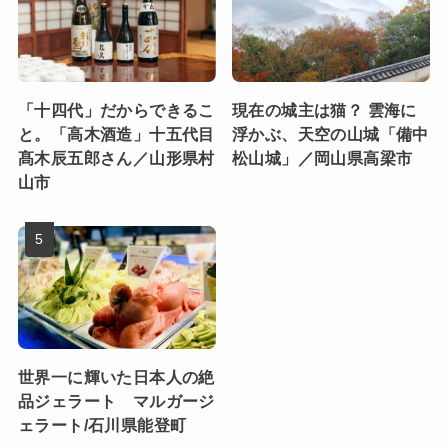
「十四代」だからできるこ
現在の城主は猫？ 雲海に
と。「高木酒造」十五代目
浮かぶ、天空の山城「備中
髙木辰五郎さん／山形県村
松山城」／岡山県高梁市
山市
世界一に輝いた日本人の絶
品ジェラート マルガージ
ェラート/石川県能登町