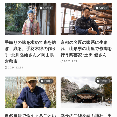
CRAFT
CRAFT
手織りの味を求めて糸を紡
京都の名匠の家系に生ま
ぎ、織る。手紡木綿の作り
れ、山形県の山里で作陶を
手･北川弘繪さん／岡山県
行う陶芸家･土田 健さん
倉敷市
2023.9.29
2024.12.13
FOOD
SPOT
自然農法で命をまるごとい
幸せのご縁を結ぶ神社「出