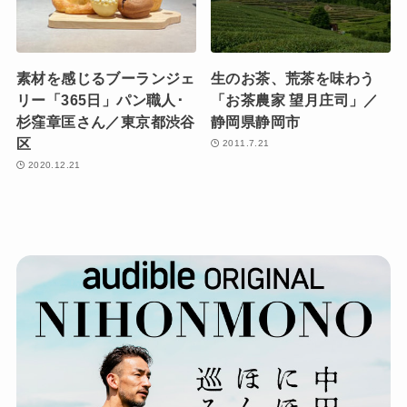
素材を感じるブーランジェ
生のお茶、荒茶を味わう
リー「365日」パン職人･
「お茶農家 望月庄司」／
杉窪章匡さん／東京都渋谷
静岡県静岡市
区
2011.7.21
2020.12.21