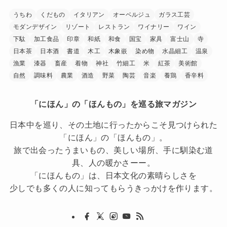
うちわ
くだもの
イタリアン
オーベルジュ
ガラス工芸
モダンデザイン
リゾート
レストラン
ワイナリー
ワイン
下駄
加工食品
印章
和紙
和食
国宝
家具
富士山
寺
日本茶
日本酒
書道
木工
木象嵌
染め物
水晶細工
温泉
漁業
漆器
畜産
着物
神社
竹細工
米
紅茶
美術館
自然
調味料
農業
酒造
野菜
陶芸
音楽
養鶏
香辛料
「にほん」の「ほんもの」を巡る旅マガジン
日本中を巡り、その土地に行ったからこそ見つけられた
「にほん」の「ほんもの」。
旅で出会ったうまいもの、美しい場所、手に馴染む道
具、人の暖かさーー。
「にほんもの」は、日本文化の素晴らしさを
少しでも多くの人に知ってもらうきっかけを作ります。