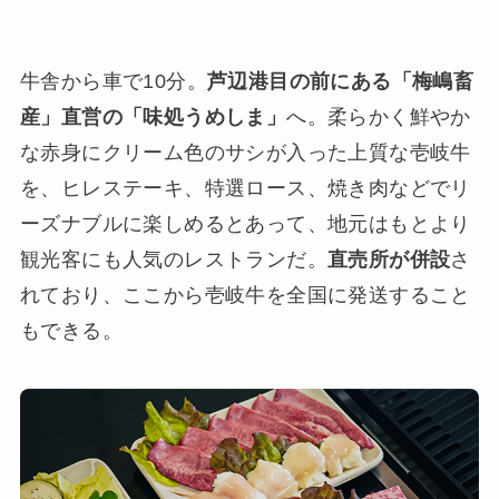
牛舎から車で10分。
芦辺港目の前にある「梅嶋畜
産」直営の「味処うめしま」
へ。柔らかく鮮やか
な赤身にクリーム色のサシが入った上質な壱岐牛
を、ヒレステーキ、特選ロース、焼き肉などでリ
ーズナブルに楽しめるとあって、地元はもとより
観光客にも人気のレストランだ。
直売所が併設
さ
れており、ここから壱岐牛を全国に発送すること
もできる。