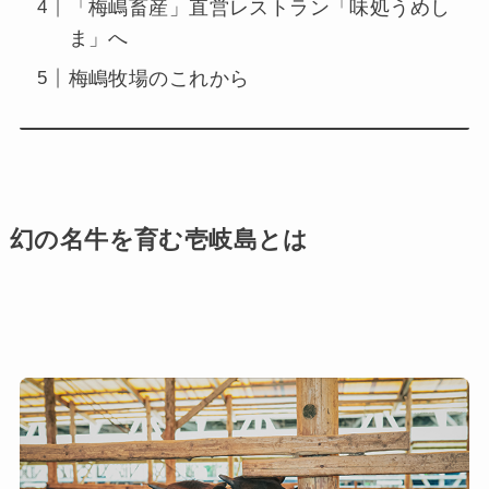
「梅嶋畜産」直営レストラン「味処うめし
ま」へ
梅嶋牧場のこれから
幻の名牛を育む壱岐島とは