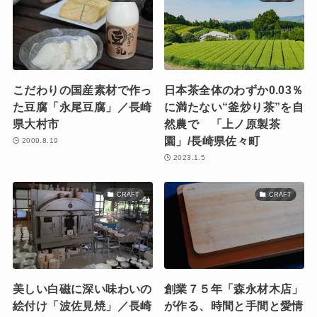
こだわりの国産素材で作っ
日本茶全体のわずか0.03％
た豆腐「永尾豆腐」／長崎
に満たない“釜炒り茶”を自
県大村市
然農で 「上ノ原製茶
園」/長崎県佐々町
2009.8.19
2023.1.5
CRAFT
CRAFT
美しい白磁に深い味わいの
創業７５年「森永材木店」
絵付け「波佐見焼」／長崎
が作る、時間と手間と愛情