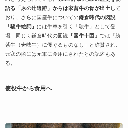
語る「原の辻遺跡」からは家畜牛の骨が出土
して
おり、さらに国産牛についての
鎌倉時代の図説
「駿牛絵詞」
には牛車を引く「駿牛」として登
場。同じく鎌倉時代の図説
「国牛十図」
では「筑
紫牛（壱岐牛）に優ぐるものなし」と称賛され、
元寇の際には元軍に食用にされたとの記述もあ
る。
使役牛から食用へ