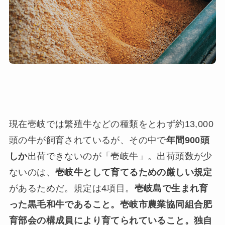
現在壱岐では繁殖牛などの種類をとわず約13,000
頭の牛が飼育されているが、その中で
年間900頭
しか
出荷できないのが「壱岐牛」。出荷頭数が少
ないのは、
壱岐牛として育てるための厳しい規定
があるためだ。規定は4項目。
壱岐島で生まれ育
った黒毛和牛であること。壱岐市農業協同組合肥
育部会の構成員により育てられていること。独自