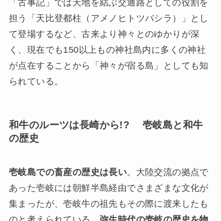
「古事記」では天地を結ぶ交通路としての役割を
担う「天比登都柱（アメノヒトツバシラ）」とし
て登場するなど、古来より神々とのゆかりが深
く、現在でも150以上もの神社島内に多くの神社
が点在することから「神々が宿る島」としても知
られている。
和牛のルーツは長崎から!? 壱岐島と和牛
の歴史
壱岐島での畜産の歴史は長い
。大陸交流の拠点で
あった壱岐には朝鮮半島経由でさまざまな文化が
集まったが、壱岐牛の祖先もその際に渡来したも
のと考えられている。
弥生時代の壱岐の歴史を物