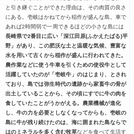
と引き継ぐことができた理由は、その肉質の良さ
にある。壱岐はかねてから稲作が盛んな島。車で
あれば2時間弱で一周できるほどの小さな島には
長崎県で2番目に広い「深江田原(ふかえたばる)平
野」があり、この肥沃な土と温暖な気候、豊富な
水を用いて古くから稲作が盛んに行われてきた。
農作業などに使う牛車を引くための使役牛として
活躍していたのが「壱岐牛」のはじまり、とされ
ており、島では弥生時代の遺跡から家畜牛の骨が
出土していることから、その頃にすでに牛の肉を
食していたことがうかがえる。農業機械が進化
し、牛の力を必要としなくなってからも、壱岐の
島に牛が残り続けたのは、海に囲まれた島ならで
はのミネラルを多く含む牧草
などを食べて生活す