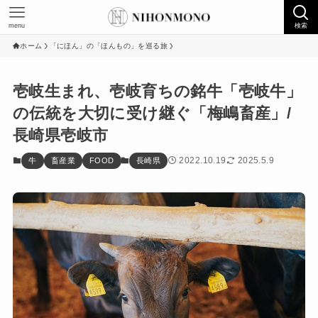
menu
検索
ホーム
「にほん」の「ほんもの」を巡る旅
壱岐生まれ、壱岐育ちの銘牛「壱岐牛」
の伝統を大切に受け継ぐ「梅嶋畜産」/
長崎県壱岐市
2022.10.19
2025.5.9
牛
畜産業
FOOD
長崎県