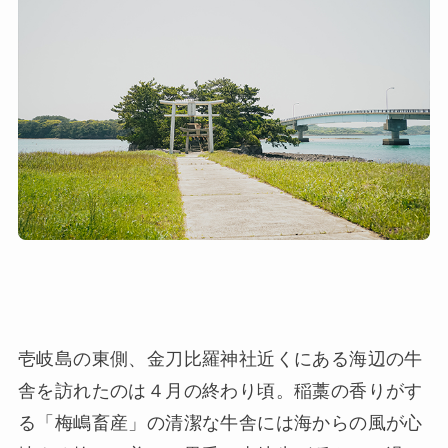
壱岐島の東側、金刀比羅神社近くにある海辺の牛
舎を訪れたのは４月の終わり頃。稲藁の香りがす
る「梅嶋畜産」の清潔な牛舎には海からの風が心