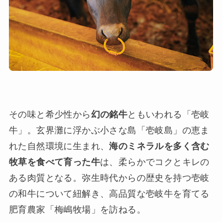
その味と希少性から
幻の銘牛
ともいわれる「壱岐
牛」。玄界灘に浮かぶ小さな島「壱岐島」の恵ま
れた自然環境に生まれ、
海のミネラルを多く含む
牧草を食べて育った牛
は、柔らかでコクとキレの
ある肉質となる。弥生時代からの歴史を持つ壱岐
の和牛について紐解き、高品質な壱岐牛を育てる
肥育農家「梅嶋牧場」を訪ねる。