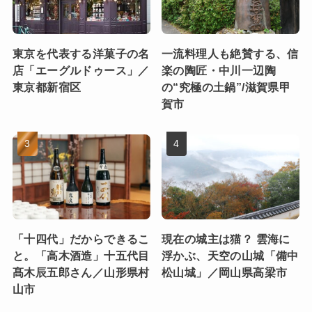
東京を代表する洋菓子の名
一流料理人も絶賛する、信
店「エーグルドゥース」／
楽の陶匠・中川一辺陶
東京都新宿区
の“究極の土鍋”/滋賀県甲
賀市
「十四代」だからできるこ
現在の城主は猫？ 雲海に
と。「高木酒造」十五代目
浮かぶ、天空の山城「備中
髙木辰五郎さん／山形県村
松山城」／岡山県高梁市
山市