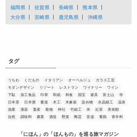
福岡県
佐賀県
長崎県
熊本県
大分県
宮崎県
鹿児島県
沖縄県
タグ
うちわ
くだもの
イタリアン
オーベルジュ
ガラス工芸
モダンデザイン
リゾート
レストラン
ワイナリー
ワイン
下駄
加工食品
印章
和紙
和食
国宝
家具
富士山
寺
日本茶
日本酒
書道
木工
木象嵌
染め物
水晶細工
温泉
漁業
漆器
畜産
着物
神社
竹細工
米
紅茶
美術館
自然
調味料
農業
酒造
野菜
陶芸
音楽
養鶏
香辛料
「にほん」の「ほんもの」を巡る旅マガジン