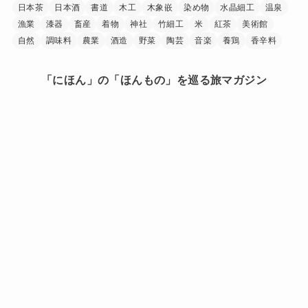
日本茶
日本酒
書道
木工
木象嵌
染め物
水晶細工
温泉
漁業
漆器
畜産
着物
神社
竹細工
米
紅茶
美術館
自然
調味料
農業
酒造
野菜
陶芸
音楽
養鶏
香辛料
「にほん」の「ほんもの」を巡る旅マガジン
日本中を巡り、その土地に行ったからこそ見つけられた
「にほん」の「ほんもの」。
旅で出会ったうまいもの、美しい場所、手に馴染む道
具、人の暖かさーー。
「にほんもの」は、日本文化の素晴らしさを
少しでも多くの人に知ってもらうきっかけを作ります。
HOME
このサイトについて
プライバシーポリシー