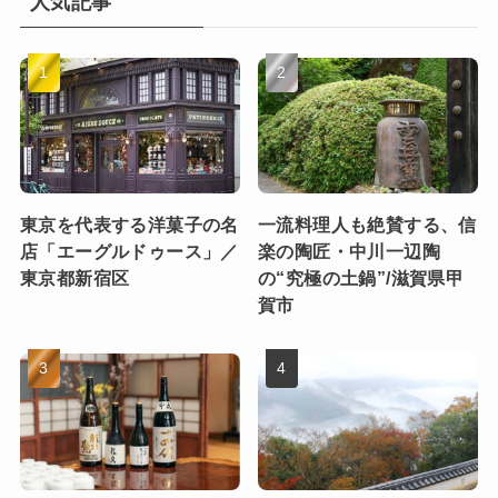
人気記事
東京を代表する洋菓子の名
一流料理人も絶賛する、信
店「エーグルドゥース」／
楽の陶匠・中川一辺陶
東京都新宿区
の“究極の土鍋”/滋賀県甲
賀市