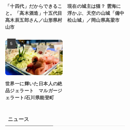
「十四代」だからできるこ
現在の城主は猫？ 雲海に
と。「高木酒造」十五代目
浮かぶ、天空の山城「備中
髙木辰五郎さん／山形県村
松山城」／岡山県高梁市
山市
世界一に輝いた日本人の絶
品ジェラート マルガージ
ェラート/石川県能登町
ニュース