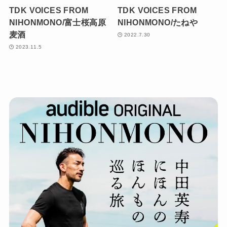
TDK VOICES FROM
TDK VOICES FROM
NIHONMONO/富士桜高原
NIHONMONO/たねや
麦酒
2022.7.30
2023.11.5