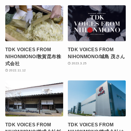
TDK VOICES FROM
TDK VOICES FROM
NIHONMONO/敦賀昆布株
NIHONMONO/城島 茂さん
式会社
2023.3.25
2022.11.12
TDK VOICES FROM
TDK VOICES FROM