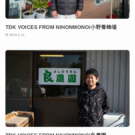
TDK VOICES FROM NIHONMONO/小野養蜂場
2024.2.11