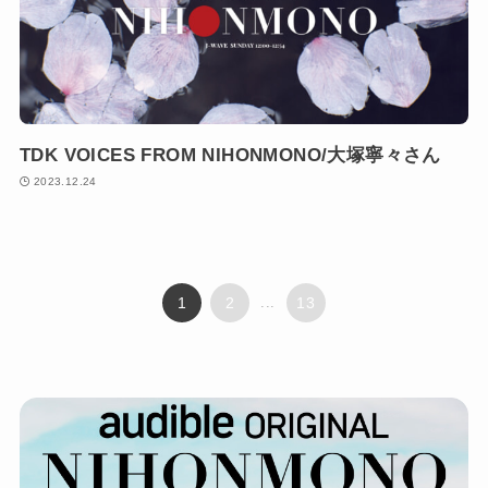
TDK VOICES FROM NIHONMONO/大塚寧々さん
2023.12.24
1
2
...
13