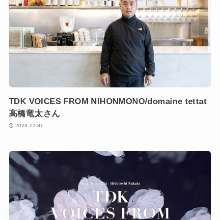
TDK VOICES FROM NIHONMONO/domaine tettat
高橋竜太さん
2023.12.31