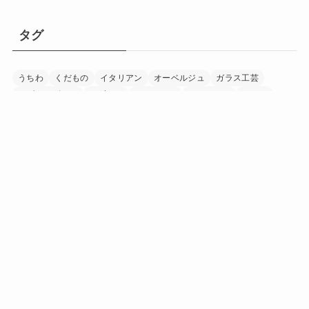
タグ
うちわ
くだもの
イタリアン
オーベルジュ
ガラス工芸
モダンデザイン
リゾート
レストラン
ワイナリー
ワイン
下駄
加工食品
印章
和紙
和食
国宝
家具
富士山
寺
日本茶
日本酒
書道
木工
木象嵌
染め物
水晶細工
温泉
漁業
漆器
畜産
着物
神社
竹細工
米
紅茶
美術館
自然
調味料
農業
酒造
野菜
陶芸
音楽
養鶏
香辛料
「にほん」の「ほんもの」を巡る旅マガジン
日本中を巡り、その土地に行ったからこそ見つけられた
「にほん」の「ほんもの」。
旅で出会ったうまいもの、美しい場所、手に馴染む道
具、人の暖かさーー。
「にほんもの」は、日本文化の素晴らしさを