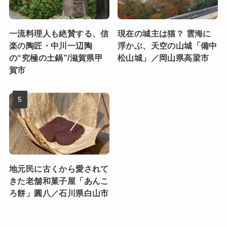
一流料理人も絶賛する、信
現在の城主は猫？ 雲海に
楽の陶匠・中川一辺陶
浮かぶ、天空の山城「備中
の“究極の土鍋”/滋賀県甲
松山城」／岡山県高梁市
賀市
地元民に古くから愛されて
きた老舗和菓子屋「あんこ
ろ餅」圓八／石川県白山市