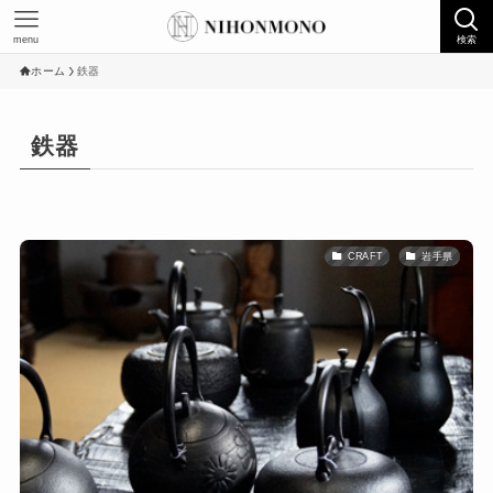
menu
検索
ホーム
鉄器
鉄器
CRAFT
岩手県