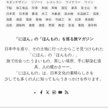
モダンデザイン
リゾート
レストラン
ワイナリー
ワイン
下駄
加工食品
印章
和紙
和食
国宝
家具
富士山
寺
日本茶
日本酒
書道
木工
木象嵌
染め物
水晶細工
温泉
漁業
漆器
畜産
着物
神社
竹細工
米
紅茶
美術館
自然
調味料
農業
酒造
野菜
陶芸
音楽
養鶏
香辛料
「にほん」の「ほんもの」を巡る旅マガジン
日本中を巡り、その土地に行ったからこそ見つけられた
「にほん」の「ほんもの」。
旅で出会ったうまいもの、美しい場所、手に馴染む道
具、人の暖かさーー。
「にほんもの」は、日本文化の素晴らしさを
少しでも多くの人に知ってもらうきっかけを作ります。