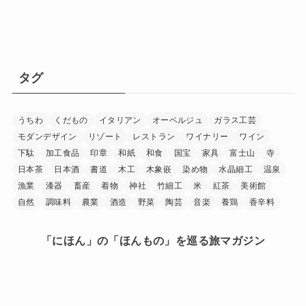
タグ
うちわ
くだもの
イタリアン
オーベルジュ
ガラス工芸
モダンデザイン
リゾート
レストラン
ワイナリー
ワイン
下駄
加工食品
印章
和紙
和食
国宝
家具
富士山
寺
日本茶
日本酒
書道
木工
木象嵌
染め物
水晶細工
温泉
漁業
漆器
畜産
着物
神社
竹細工
米
紅茶
美術館
自然
調味料
農業
酒造
野菜
陶芸
音楽
養鶏
香辛料
「にほん」の「ほんもの」を巡る旅マガジン
日本中を巡り、その土地に行ったからこそ見つけられた
「にほん」の「ほんもの」。
旅で出会ったうまいもの、美しい場所、手に馴染む道