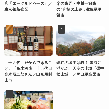
店「エーグルドゥース」／
楽の陶匠・中川一辺陶
東京都新宿区
の“究極の土鍋”/滋賀県甲
賀市
「十四代」だからできるこ
現在の城主は猫？ 雲海に
と。「高木酒造」十五代目
浮かぶ、天空の山城「備中
髙木辰五郎さん／山形県村
松山城」／岡山県高梁市
山市