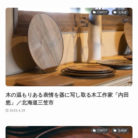
CRAFT
北海道
木の温もりある表情を器に写し取る木工作家「内田
悠」／北海道三笠市
2023.4.25
CRAFT
長崎県