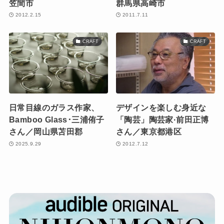
笠間市
群馬県高崎市
2012.2.15
2011.7.11
CRAFT
CRAFT
日常目線のガラス作家、
デザインを楽しむ身近な
Bamboo Glass･三浦侑子
「陶芸」陶芸家·前田正博
さん／岡山県苫田郡
さん／東京都港区
2025.9.29
2012.7.12