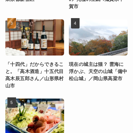
賀市
「十四代」だからできるこ
現在の城主は猫？ 雲海に
と。「高木酒造」十五代目
浮かぶ、天空の山城「備中
髙木辰五郎さん／山形県村
松山城」／岡山県高梁市
山市