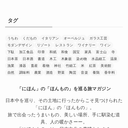
タグ
うちわ
くだもの
イタリアン
オーベルジュ
ガラス工芸
モダンデザイン
リゾート
レストラン
ワイナリー
ワイン
下駄
加工食品
印章
和紙
和食
国宝
家具
富士山
寺
日本茶
日本酒
書道
木工
木象嵌
染め物
水晶細工
温泉
漁業
漆器
畜産
着物
神社
竹細工
米
紅茶
美術館
自然
調味料
農業
酒造
野菜
陶芸
音楽
養鶏
香辛料
「にほん」の「ほんもの」を巡る旅マガジン
日本中を巡り、その土地に行ったからこそ見つけられた
「にほん」の「ほんもの」。
旅で出会ったうまいもの、美しい場所、手に馴染む道
具、人の暖かさーー。