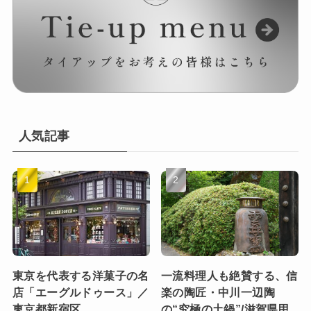
人気記事
東京を代表する洋菓子の名
一流料理人も絶賛する、信
店「エーグルドゥース」／
楽の陶匠・中川一辺陶
東京都新宿区
の“究極の土鍋”/滋賀県甲