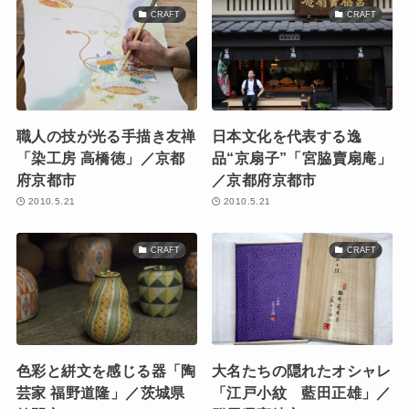
CRAFT
CRAFT
職人の技が光る手描き友禅
日本文化を代表する逸
「染工房 高橋徳」／京都
品“京扇子”「宮脇賣扇庵」
府京都市
／京都府京都市
2010.5.21
2010.5.21
CRAFT
CRAFT
色彩と絣文を感じる器「陶
大名たちの隠れたオシャレ
芸家 福野道隆」／茨城県
「江戸小紋 藍田正雄」／