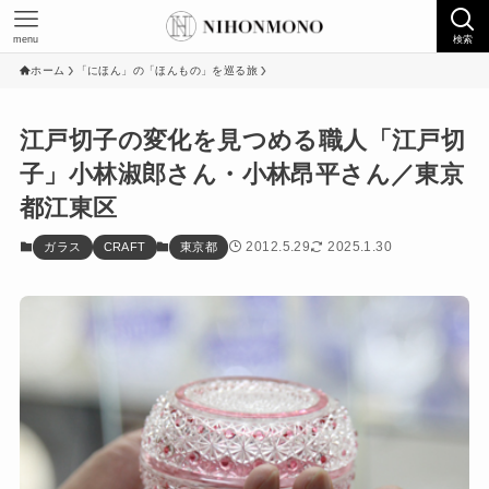
menu
検索
ホーム
「にほん」の「ほんもの」を巡る旅
江戸切子の変化を見つめる職人「江戸切
子」小林淑郎さん・小林昂平さん／東京
都江東区
2012.5.29
2025.1.30
ガラス
CRAFT
東京都