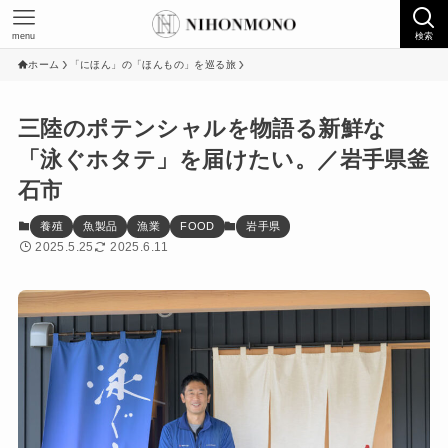
menu
検索
ホーム
「にほん」の「ほんもの」を巡る旅
三陸のポテンシャルを物語る新鮮な
「泳ぐホタテ」を届けたい。／岩手県釜
石市
養殖
魚製品
漁業
FOOD
岩手県
2025.5.25
2025.6.11