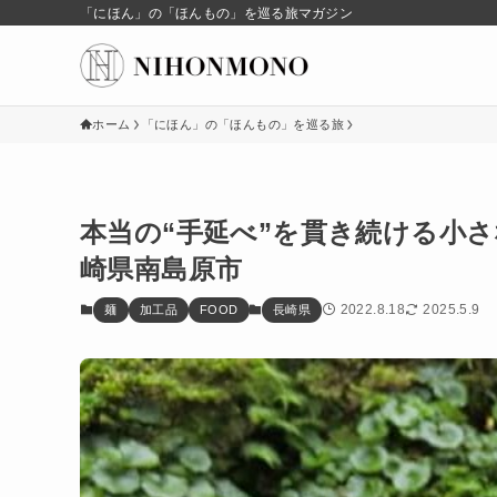
「にほん」の「ほんもの」を巡る旅マガジン
ホーム
「にほん」の「ほんもの」を巡る旅
本当の“手延べ”を貫き続ける小
崎県南島原市
2022.8.18
2025.5.9
麺
加工品
FOOD
長崎県