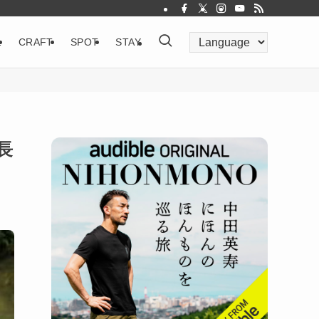
&
CRAFT
SPOT
STAY
長