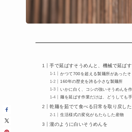
手で延ばすそうめんと、機械で延ばす
かつて700を超える製麺所があった
160年の歴史を誇る小さな製麺所
いかに白く、コシの強いそうめんを
麺を延ばす作業だけは、どうしても
乾麺を茹でて食べる日常を取り戻した
生活様式の変化がもたらした産物
瀧のように白いそうめんを