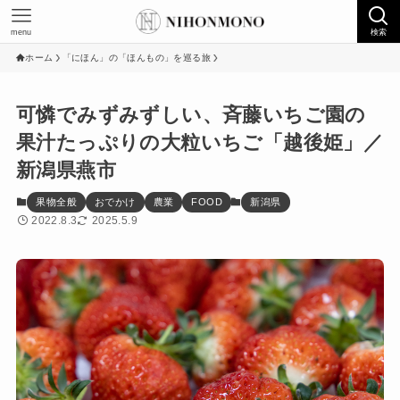
menu
検索
ホーム
「にほん」の「ほんもの」を巡る旅
可憐でみずみずしい、斉藤いちご園の
果汁たっぷりの大粒いちご「越後姫」／
新潟県燕市
果物全般
おでかけ
農業
FOOD
新潟県
2022.8.3
2025.5.9