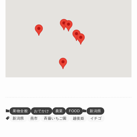
果物全般
おでかけ
農業
FOOD
新潟県
新潟県
燕市
斉藤いちご園
越後姫
イチゴ