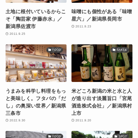
土地に根付いているからこ
味噌にも個性がある「味噌
そ「陶芸家 伊藤赤水」／
星六」／新潟県長岡市
新潟県佐渡市
2011.9.23
2011.9.25
FOOD
SAKE&
うまみを科学し料理をもっ
米どころ新潟の米と水と人
と美味しく。フタバの「だ
が造り出す淡麗旨口「宮尾
し」の奥深い世界／新潟県
酒造株式会社」／新潟県村
三条市
上市
2022.9.30
2011.9.20
FOOD
SPOT