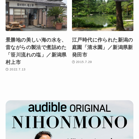
景勝地の美しい海の水を、
江戸時代に作られた新潟の
昔ながらの製法で煮詰めた
庭園「清水園」／新潟県新
「笹川流れの塩」／新潟県
発田市
村上市
2015.7.29
2022.7.13