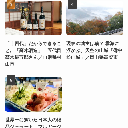
「十四代」だからできるこ
現在の城主は猫？ 雲海に
と。「高木酒造」十五代目
浮かぶ、天空の山城「備中
髙木辰五郎さん／山形県村
松山城」／岡山県高梁市
山市
世界一に輝いた日本人の絶
品ジェラート マルガージ