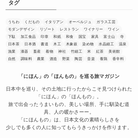
タグ
うちわ
くだもの
イタリアン
オーベルジュ
ガラス工芸
モダンデザイン
リゾート
レストラン
ワイナリー
ワイン
下駄
加工食品
印章
和紙
和食
国宝
家具
富士山
寺
日本茶
日本酒
書道
木工
木象嵌
染め物
水晶細工
温泉
漁業
漆器
畜産
着物
神社
竹細工
米
紅茶
美術館
自然
調味料
農業
酒造
野菜
陶芸
音楽
養鶏
香辛料
「にほん」の「ほんもの」を巡る旅マガジン
日本中を巡り、その土地に行ったからこそ見つけられた
「にほん」の「ほんもの」。
旅で出会ったうまいもの、美しい場所、手に馴染む道
具、人の暖かさーー。
「にほんもの」は、日本文化の素晴らしさを
少しでも多くの人に知ってもらうきっかけを作ります。