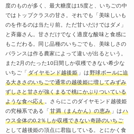
度のものが多く、最大糖度は15度と、いちごの中
ではトップクラスの甘さ。それでも「美味しいも
のを作るのは当たり前。ただ甘いだけではダメ」
と斉藤さん。甘さだけでなく適度な酸味と食感に
もこだわる。同じ品種のいちごでも、美味しさの
バランスは作る農家によって違いが出るという。
また2月のたった10日間しか収穫できない希少な
いちご「
ダイヤモンド越後姫
」は
野球ボールに迫
る大きさのいちごで通常の越後姫に増してみずみ
ずしさと甘さが強くまるで桃にかぶりついている
ような食べ応え
。さらにこのダイヤモンド越後姫
の究極系である「
甘満（まんかん）の恵み
」は
ハ
ウス全体の0.2％しか収穫できない奇跡のいちご
として越後姫の頂点に君臨している。とにかく食