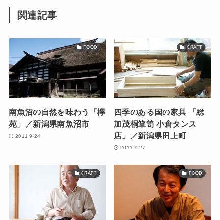
関連記事
FOOD
CRAFT
南魚沼の自然を味わう「欅
四季のある国の家具 「総
苑」／新潟県南魚沼市
加茂桐箪笥 小倉タンス
店」／新潟県田上町
2011.9.24
2011.9.27
CRAFT
FOOD