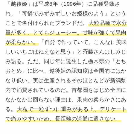
「越後姫」は平成8年（1996年）に品種登録さ
れ、「可憐でみずみずしいお姫様のよう」という
ことで名付けられたブランドだ。
大粒品種で水分
量が多く、とてもジューシー。甘味が強くて果肉
が柔らかい。
「自分で作っていて、こんなに美味
しいいちごはねえなと思う」と斉藤さんはしみじ
み語る。ただ、同じ年に誕生した栃木県の「とち
おとめ」に比べ、越後姫の認知度は全国的にはか
なり低い。実は生産されるそのほとんどが新潟県
内で消費されているのだ。首都圏をはじめ全国に
なかなか出回らない理由は、果肉の柔らかさにあ
る。
大粒で一粒ずつに重みがある上、デリケート
で痛みやすいため、長距離の流通に適さない。