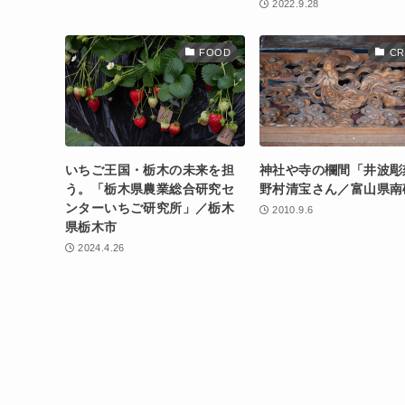
2022.9.28
FOOD
CR
いちご王国・栃木の未来を担
神社や寺の欄間「井波彫
う。「栃木県農業総合研究セ
野村清宝さん／富山県南
ンターいちご研究所」／栃木
2010.9.6
県栃木市
2024.4.26