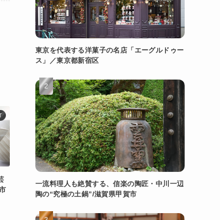
東京を代表する洋菓子の名店「エーグルドゥー
ス」／東京都新宿区
T
芸
一流料理人も絶賛する、信楽の陶匠・中川一辺
市
陶の“究極の土鍋”/滋賀県甲賀市