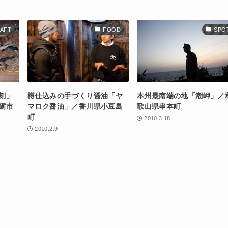
AFT
FOOD
SPO
刻」
樽仕込みの手づくり醤油「ヤ
本州最南端の地「潮岬」／
砺市
マロク醤油」／香川県小豆島
歌山県串本町
町
2010.3.18
2010.2.9