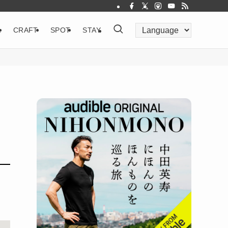
&
CRAFT
SPOT
STAY