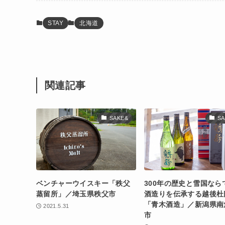
STAY
北海道
関連記事
SAKE&
SA
ベンチャーウイスキー「秩父
300年の歴史と雪国なら
蒸留所」／埼玉県秩父市
酒造りを伝承する越後杜
「青木酒造」／新潟県南
2021.5.31
市