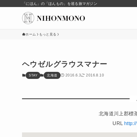
「にほん」の「ほんもの」を巡る旅マガジン
ホーム
もっと見る
ヘウゼルグラウスマナー
2016.6.3
2016.8.10
STAY
北海道
北海道川上郡標茶
URL
http: