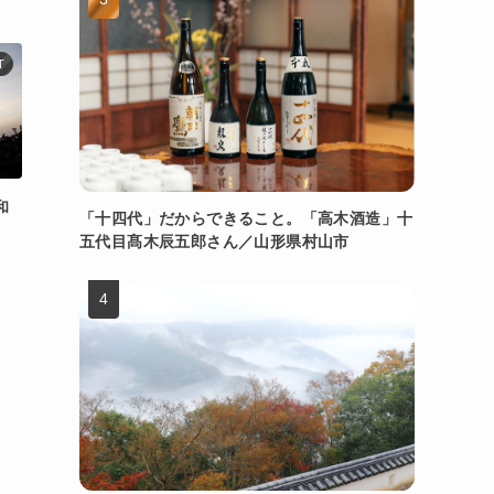
T
和
「十四代」だからできること。「高木酒造」十
五代目髙木辰五郎さん／山形県村山市