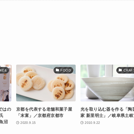
KE&
FOOD
CRAF
ではの
京都を代表する老舗和菓子屋
光を取り込む器を作る「陶
氏
「末富」／京都府京都市
家 新里明士」／岐阜県土岐
魚沼
2020.9.15
2010.9.22