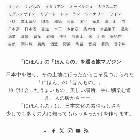
うちわ
くだもの
イタリアン
オーベルジュ
ガラス工芸
モダンデザイン
リゾート
レストラン
ワイナリー
ワイン
下駄
加工食品
印章
和紙
和食
国宝
家具
富士山
寺
日本茶
日本酒
書道
木工
木象嵌
染め物
水晶細工
温泉
漁業
漆器
畜産
着物
神社
竹細工
米
紅茶
美術館
自然
調味料
農業
酒造
野菜
陶芸
音楽
養鶏
香辛料
「にほん」の「ほんもの」を巡る旅マガジン
日本中を巡り、その土地に行ったからこそ見つけられた
「にほん」の「ほんもの」。
旅で出会ったうまいもの、美しい場所、手に馴染む道
具、人の暖かさーー。
「にほんもの」は、日本文化の素晴らしさを
少しでも多くの人に知ってもらうきっかけを作ります。