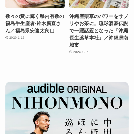
数々の賞に輝く県内有数の
沖縄産薬草のパワーをサプ
福島牛生産者·鈴木廣直さ
リやお茶に。琉球酒豪伝説
ん／福島県安達太良山
で一躍話題となった「沖縄
長生薬草本社」／沖縄県南
2020.1.17
城市
2024.12.6