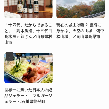
「十四代」だからできるこ
現在の城主は猫？ 雲海に
と。「高木酒造」十五代目
浮かぶ、天空の山城「備中
髙木辰五郎さん／山形県村
松山城」／岡山県高梁市
山市
世界一に輝いた日本人の絶
品ジェラート マルガージ
ェラート/石川県能登町