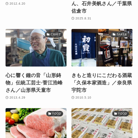
ん、石井美帆さん／千葉県
2012.4.20
佐倉市
2025.8.31
CRAFT
SAKE&
心に響く鐘の音「山形鋳
きもと造りにこだわる酒蔵
物」伝統工芸士·菅江浩峰
「久保本家酒造」／奈良県
さん／山形県天童市
宇陀市
2013.4.29
2010.5.10
FOOD
FOOD