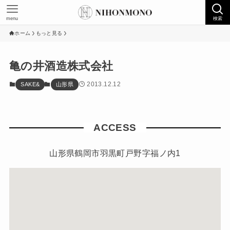
menu
検索
ホーム
もっと見る
亀の井酒造株式会社
2013.12.12
SAKE&
山形県
ACCESS
山形県鶴岡市羽黒町戸野字福ノ内1