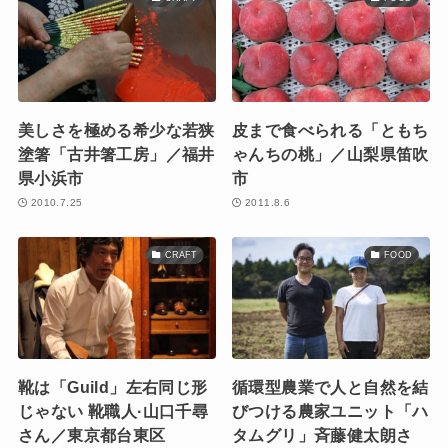
美しさを極める希少な若狭
皮まで食べられる「ともち
塗箸「古井箸工房」／福井
ゃんちの桃」／山梨県笛吹
県小浜市
市
2010.7.25
2011.8.6
CRAFT
FOOD
靴は「Guild」左右同じ形
循環型農業で人と自然を結
じゃない 靴職人·山口千尋
びつける農家ユニット「ハ
さん／東京都台東区
タムグリ」斉藤健太朗さ