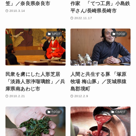
笠」／奈良県奈良市
作家 「てつ工房」小島鉄
平さん/長崎県長崎市
2010.3.14
2022.11.17
SPOT
FOOD
民衆を虜にした人形芝居
人間と共生する豚 「塚原
「淡路人形浄瑠璃館」／兵
牧場 梅山豚」／茨城県猿
庫県南あわじ市
島郡境町
2010.2.21
2012.2.9
FOOD
CRAFT