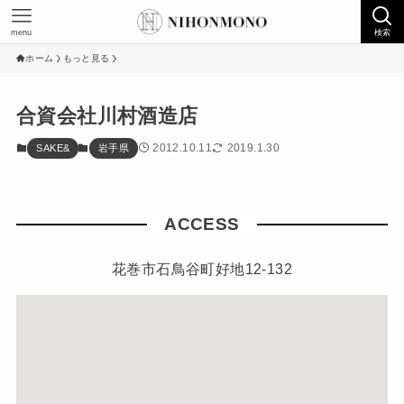
menu
検索
ホーム
もっと見る
合資会社川村酒造店
2012.10.11
2019.1.30
SAKE&
岩手県
ACCESS
花巻市石鳥谷町好地12-132