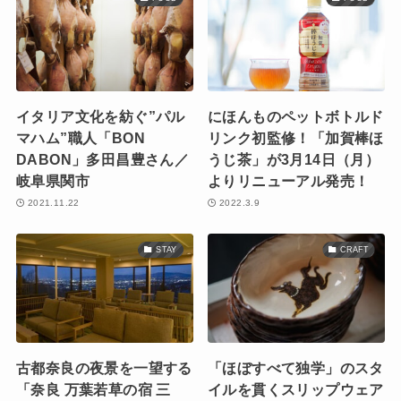
イタリア文化を紡ぐ”パル
にほんものペットボトルド
マハム”職人「BON
リンク初監修！「加賀棒ほ
DABON」多田昌豊さん／
うじ茶」が3月14日（月）
岐阜県関市
よりリニューアル発売！
2021.11.22
2022.3.9
STAY
CRAFT
古都奈良の夜景を一望する
「ほぼすべて独学」のスタ
「奈良 万葉若草の宿 三
イルを貫くスリップウェア