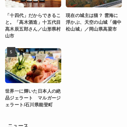
「十四代」だからできるこ
現在の城主は猫？ 雲海に
と。「高木酒造」十五代目
浮かぶ、天空の山城「備中
髙木辰五郎さん／山形県村
松山城」／岡山県高梁市
山市
世界一に輝いた日本人の絶
品ジェラート マルガージ
ェラート/石川県能登町
ニュース