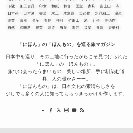
下駄
加工食品
印章
和紙
和食
国宝
家具
富士山
寺
日本茶
日本酒
書道
木工
木象嵌
染め物
水晶細工
温泉
漁業
漆器
畜産
着物
神社
竹細工
米
紅茶
美術館
自然
調味料
農業
酒造
野菜
陶芸
音楽
養鶏
香辛料
「にほん」の「ほんもの」を巡る旅マガジン
日本中を巡り、その土地に行ったからこそ見つけられた
「にほん」の「ほんもの」。
旅で出会ったうまいもの、美しい場所、手に馴染む道
具、人の暖かさーー。
「にほんもの」は、日本文化の素晴らしさを
少しでも多くの人に知ってもらうきっかけを作ります。