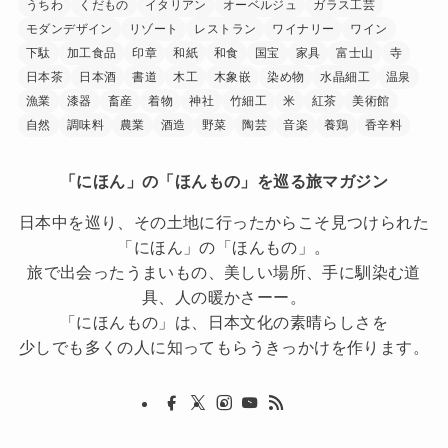
うちわ
くだもの
イタリアン
オーベルジュ
ガラス工芸
モダンデザイン
リゾート
レストラン
ワイナリー
ワイン
下駄
加工食品
印章
和紙
和食
国宝
家具
富士山
寺
日本茶
日本酒
書道
木工
木象嵌
染め物
水晶細工
温泉
漁業
漆器
畜産
着物
神社
竹細工
米
紅茶
美術館
自然
調味料
農業
酒造
野菜
陶芸
音楽
養鶏
香辛料
「にほん」の「ほんもの」を巡る旅マガジン
日本中を巡り、その土地に行ったからこそ見つけられた
「にほん」の「ほんもの」。
旅で出会ったうまいもの、美しい場所、手に馴染む道
具、人の暖かさーー。
「にほんもの」は、日本文化の素晴らしさを
少しでも多くの人に知ってもらうきっかけを作ります。