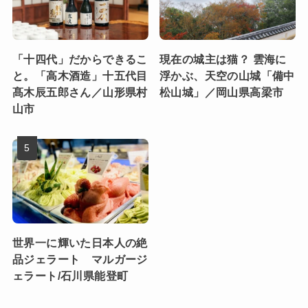
「十四代」だからできるこ
現在の城主は猫？ 雲海に
と。「高木酒造」十五代目
浮かぶ、天空の山城「備中
髙木辰五郎さん／山形県村
松山城」／岡山県高梁市
山市
世界一に輝いた日本人の絶
品ジェラート マルガージ
ェラート/石川県能登町