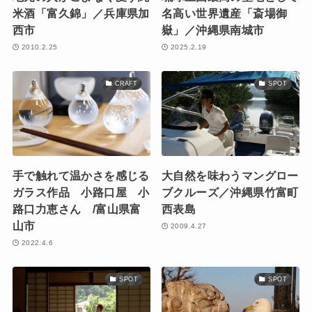
米酒「富久錦」／兵庫県加
名高い世界遺産「斎場御
西市
嶽」／沖縄県南城市
2010.2.25
2025.2.19
CRAFT
SPOT
手で触れて温かさを感じる
大自然を味わうマングロー
ガラス作品 小路口屋 小
ブクルーズ／沖縄県竹富町
路口力恵さん /富山県富
西表島
山市
2009.4.27
2022.4.6
SPOT
SPOT