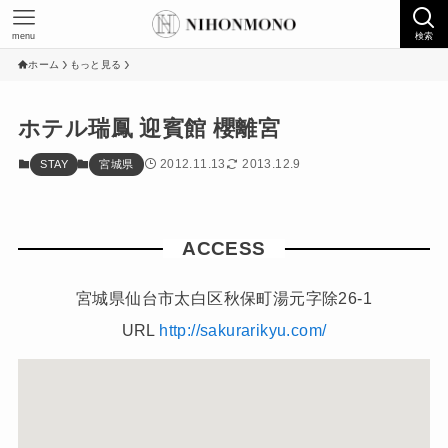
menu
検索
ホーム
もっと見る
ホテル瑞鳳 迎賓館 櫻離宮
2012.11.13
2013.12.9
STAY
宮城県
ACCESS
宮城県仙台市太白区秋保町湯元字除26-1
URL
http://sakurarikyu.com/