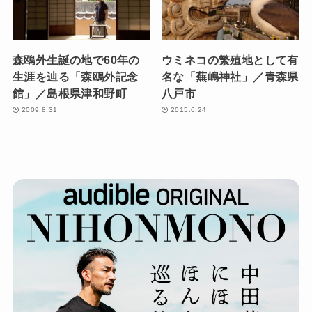
森鴎外生誕の地で60年の
ウミネコの繁殖地として有
生涯を辿る「森鴎外記念
名な「蕪嶋神社」／青森県
館」／島根県津和野町
八戸市
2009.8.31
2015.6.24