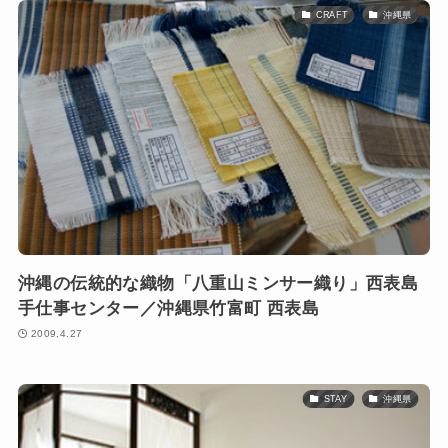
CRAFT
沖縄県
沖縄の伝統的な織物「八重山ミンサー織り」西表島
手仕事センター／沖縄県竹富町 西表島
2009.4.27
STAY
沖縄県