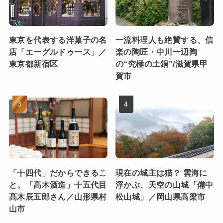
東京を代表する洋菓子の名
一流料理人も絶賛する、信
店「エーグルドゥース」／
楽の陶匠・中川一辺陶
東京都新宿区
の“究極の土鍋”/滋賀県甲
賀市
「十四代」だからできるこ
現在の城主は猫？ 雲海に
と。「高木酒造」十五代目
浮かぶ、天空の山城「備中
髙木辰五郎さん／山形県村
松山城」／岡山県高梁市
山市