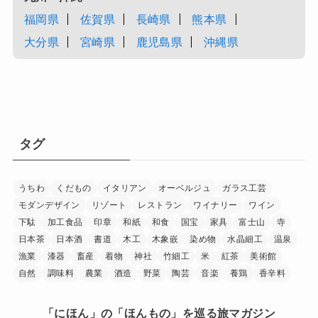
福岡県
佐賀県
長崎県
熊本県
大分県
宮崎県
鹿児島県
沖縄県
タグ
うちわ
くだもの
イタリアン
オーベルジュ
ガラス工芸
モダンデザイン
リゾート
レストラン
ワイナリー
ワイン
下駄
加工食品
印章
和紙
和食
国宝
家具
富士山
寺
日本茶
日本酒
書道
木工
木象嵌
染め物
水晶細工
温泉
漁業
漆器
畜産
着物
神社
竹細工
米
紅茶
美術館
自然
調味料
農業
酒造
野菜
陶芸
音楽
養鶏
香辛料
「にほん」の「ほんもの」を巡る旅マガジン