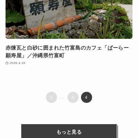
赤煉瓦と白砂に囲まれた竹富島のカフェ「ぱーらー
願寿屋」／沖縄県竹富町
2009.4.26
1
...
3
4
もっと見る