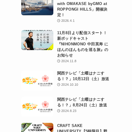
with OMAKASE byGMO at
ROPPONGI HILLS」開催決
定！
2026.4.1
11月8日より配信スタート！
新ポッドキャスト
『NIHONMONO 中田英寿 に
ほんのほんものを巡る旅』の
お知らせ
2024.11.8
関西テレビ「土曜はナニす
る！？」10月12日（土）放送
2024.10.10
関西テレビ「土曜はナニす
る！？」8月24日（土）放送
2024.8.23
CRAFT SAKE
UNIVERSITY【5時限目】野