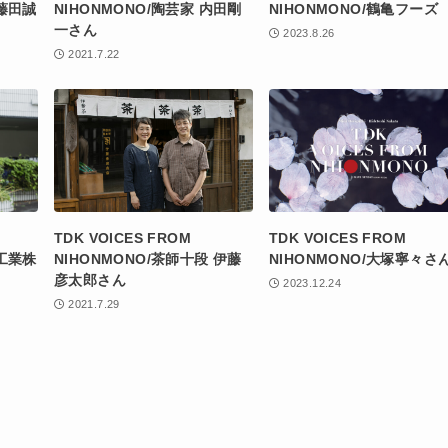
」藤田誠
NIHONMONO/陶芸家 内田剛
NIHONMONO/鶴亀フーズ
一さん
2023.8.26
2021.7.22
TDK VOICES FROM
TDK VOICES FROM
造工業株
NIHONMONO/茶師十段 伊藤
NIHONMONO/大塚寧々さ
彦太郎さん
2023.12.24
2021.7.29