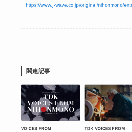
https://www.j-wave.co.jp/original/nihonmono/ent
関連記事
VOICES FROM
TDK VOICES FROM