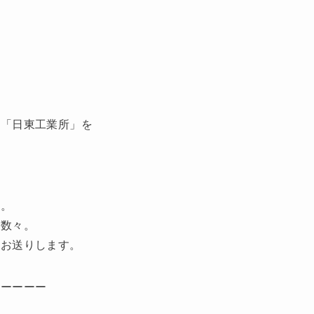
社「日東工業所」を
と。
の数々。
をお送りします。
ーーーーー