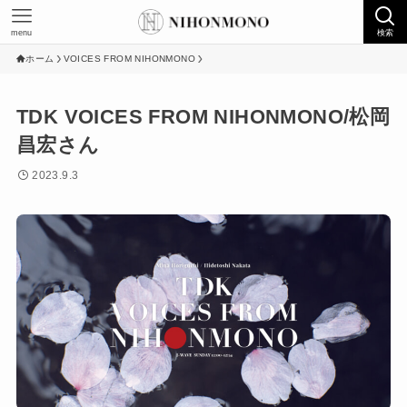
menu
検索
ホーム
VOICES FROM NIHONMONO
TDK VOICES FROM NIHONMONO/松岡
昌宏さん
2023.9.3