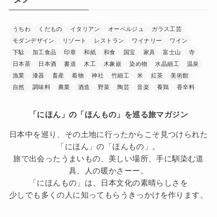
うちわ
くだもの
イタリアン
オーベルジュ
ガラス工芸
モダンデザイン
リゾート
レストラン
ワイナリー
ワイン
下駄
加工食品
印章
和紙
和食
国宝
家具
富士山
寺
日本茶
日本酒
書道
木工
木象嵌
染め物
水晶細工
温泉
漁業
漆器
畜産
着物
神社
竹細工
米
紅茶
美術館
自然
調味料
農業
酒造
野菜
陶芸
音楽
養鶏
香辛料
「にほん」の「ほんもの」を巡る旅マガジン
日本中を巡り、その土地に行ったからこそ見つけられた
「にほん」の「ほんもの」。
旅で出会ったうまいもの、美しい場所、手に馴染む道
具、人の暖かさーー。
「にほんもの」は、日本文化の素晴らしさを
少しでも多くの人に知ってもらうきっかけを作ります。