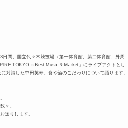
の
）の3日間、国立代々木競技場（第一体育館、第二体育館、外周
IRE TOKYO ～Best Music & Market」にライブアクトとし
れに対談した中田英寿。食や酒のこだわりについて語ります。
と。
の数々。
をお送りします。