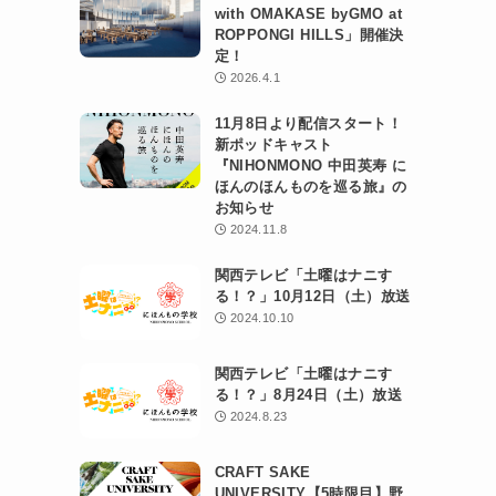
with OMAKASE byGMO at
ROPPONGI HILLS」開催決
定！
2026.4.1
11月8日より配信スタート！
新ポッドキャスト
『NIHONMONO 中田英寿 に
ほんのほんものを巡る旅』の
お知らせ
2024.11.8
関西テレビ「土曜はナニす
る！？」10月12日（土）放送
2024.10.10
関西テレビ「土曜はナニす
る！？」8月24日（土）放送
2024.8.23
CRAFT SAKE
UNIVERSITY【5時限目】野