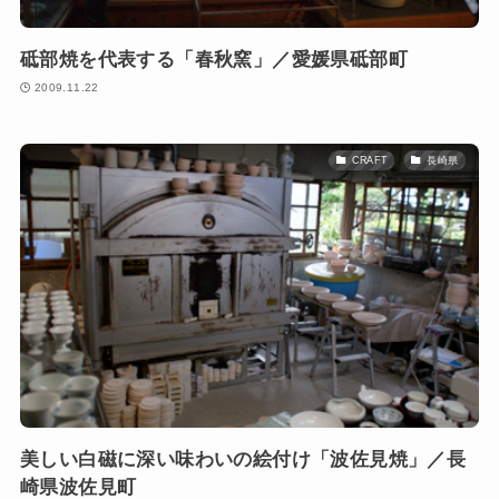
砥部焼を代表する「春秋窯」／愛媛県砥部町
2009.11.22
CRAFT
長崎県
美しい白磁に深い味わいの絵付け「波佐見焼」／長
崎県波佐見町