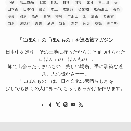
下駄
加工食品
印章
和紙
和食
国宝
家具
富士山
寺
日本茶
日本酒
書道
木工
木象嵌
染め物
水晶細工
温泉
漁業
漆器
畜産
着物
神社
竹細工
米
紅茶
美術館
自然
調味料
農業
酒造
野菜
陶芸
音楽
養鶏
香辛料
「にほん」の「ほんもの」を巡る旅マガジン
日本中を巡り、その土地に行ったからこそ見つけられた
「にほん」の「ほんもの」。
旅で出会ったうまいもの、美しい場所、手に馴染む道
具、人の暖かさーー。
「にほんもの」は、日本文化の素晴らしさを
少しでも多くの人に知ってもらうきっかけを作ります。