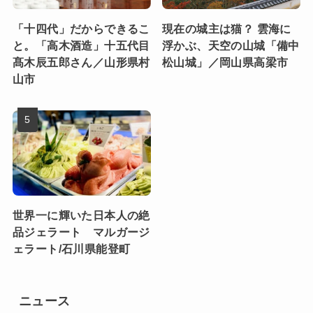
「十四代」だからできるこ
現在の城主は猫？ 雲海に
と。「高木酒造」十五代目
浮かぶ、天空の山城「備中
髙木辰五郎さん／山形県村
松山城」／岡山県高梁市
山市
世界一に輝いた日本人の絶
品ジェラート マルガージ
ェラート/石川県能登町
ニュース