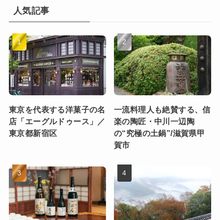
人気記事
東京を代表する洋菓子の名
一流料理人も絶賛する、信
店「エーグルドゥース」／
楽の陶匠・中川一辺陶
東京都新宿区
の“究極の土鍋”/滋賀県甲
賀市