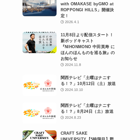
with OMAKASE byGMO at
ROPPONGI HILLS」開催決
定！
2026.4.1
11月8日より配信スタート！
新ポッドキャスト
『NIHONMONO 中田英寿 に
ほんのほんものを巡る旅』の
お知らせ
2024.11.8
関西テレビ「土曜はナニす
る！？」10月12日（土）放送
2024.10.10
関西テレビ「土曜はナニす
る！？」8月24日（土）放送
2024.8.23
CRAFT SAKE
UNIVERSITY【5時限目】野