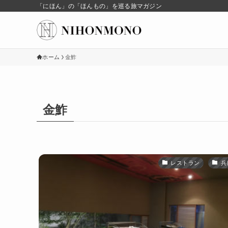
「にほん」の「ほんもの」を巡る旅マガジン
ホーム
金鮓
金鮓
レストラン
兵