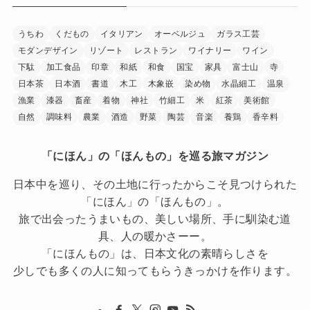
うちわ
くだもの
イタリアン
オーベルジュ
ガラス工芸
モダンデザイン
リゾート
レストラン
ワイナリー
ワイン
下駄
加工食品
印章
和紙
和食
国宝
家具
富士山
寺
日本茶
日本酒
書道
木工
木象嵌
染め物
水晶細工
温泉
漁業
漆器
畜産
着物
神社
竹細工
米
紅茶
美術館
自然
調味料
農業
酒造
野菜
陶芸
音楽
養鶏
香辛料
「にほん」の「ほんもの」を巡る旅マガジン
日本中を巡り、その土地に行ったからこそ見つけられた
「にほん」の「ほんもの」。
旅で出会ったうまいもの、美しい場所、手に馴染む道
具、人の暖かさーー。
「にほんもの」は、日本文化の素晴らしさを
少しでも多くの人に知ってもらうきっかけを作ります。