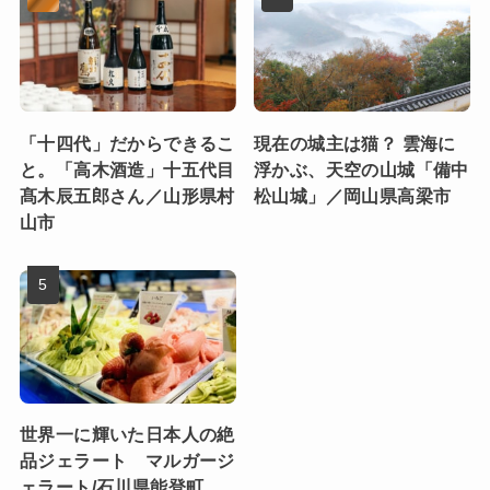
「十四代」だからできるこ
現在の城主は猫？ 雲海に
と。「高木酒造」十五代目
浮かぶ、天空の山城「備中
髙木辰五郎さん／山形県村
松山城」／岡山県高梁市
山市
世界一に輝いた日本人の絶
品ジェラート マルガージ
ェラート/石川県能登町