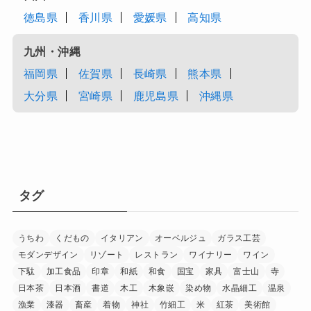
徳島県
香川県
愛媛県
高知県
九州・沖縄
福岡県
佐賀県
長崎県
熊本県
大分県
宮崎県
鹿児島県
沖縄県
タグ
うちわ
くだもの
イタリアン
オーベルジュ
ガラス工芸
モダンデザイン
リゾート
レストラン
ワイナリー
ワイン
下駄
加工食品
印章
和紙
和食
国宝
家具
富士山
寺
日本茶
日本酒
書道
木工
木象嵌
染め物
水晶細工
温泉
漁業
漆器
畜産
着物
神社
竹細工
米
紅茶
美術館