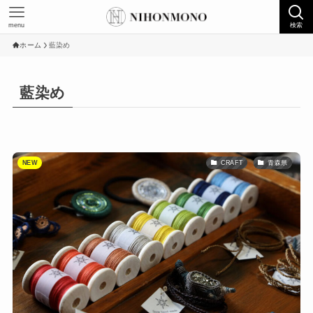
menu
検索
ホーム
藍染め
藍染め
NEW
CRAFT
青森県