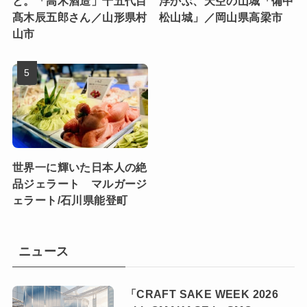
と。「高木酒造」十五代目
浮かぶ、天空の山城「備中
髙木辰五郎さん／山形県村
松山城」／岡山県高梁市
山市
世界一に輝いた日本人の絶
品ジェラート マルガージ
ェラート/石川県能登町
ニュース
「CRAFT SAKE WEEK 2026