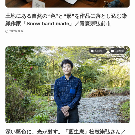
土地にある自然の“色”と“形”を作品に落とし込む染
織作家「Snow hand made」／青森県弘前市
2026.8.6
CRAFT
福岡県
深い藍色に、光が射す。「藍生庵」松枝崇弘さん／