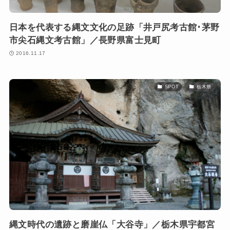
日本を代表する縄文文化の足跡「井戸尻考古館･茅野
市尖石縄文考古館」／長野県富士見町
2016.11.17
SPOT
栃木県
縄文時代の遺跡と磨崖仏「大谷寺」／栃木県宇都宮