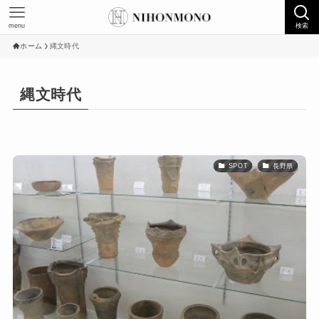
menu
検索
ホーム
縄文時代
縄文時代
SPOT
長野県