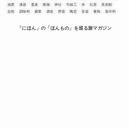
漁業
漆器
畜産
着物
神社
竹細工
米
紅茶
美術館
自然
調味料
農業
酒造
野菜
陶芸
音楽
養鶏
香辛料
「にほん」の「ほんもの」を巡る旅マガジン
日本中を巡り、その土地に行ったからこそ見つけられた
「にほん」の「ほんもの」。
旅で出会ったうまいもの、美しい場所、手に馴染む道
具、人の暖かさーー。
「にほんもの」は、日本文化の素晴らしさを
少しでも多くの人に知ってもらうきっかけを作ります。
HOME
このサイトについて
プライバシーポリシー
お問い合わせ