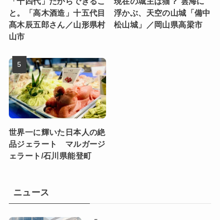
「十四代」だからできるこ
現在の城主は猫？ 雲海に
と。「高木酒造」十五代目
浮かぶ、天空の山城「備中
髙木辰五郎さん／山形県村
松山城」／岡山県高梁市
山市
世界一に輝いた日本人の絶
品ジェラート マルガージ
ェラート/石川県能登町
ニュース