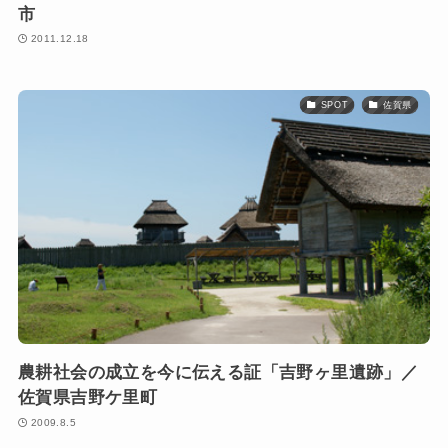
市
2011.12.18
SPOT
佐賀県
農耕社会の成立を今に伝える証「吉野ヶ里遺跡」／
佐賀県吉野ケ里町
2009.8.5