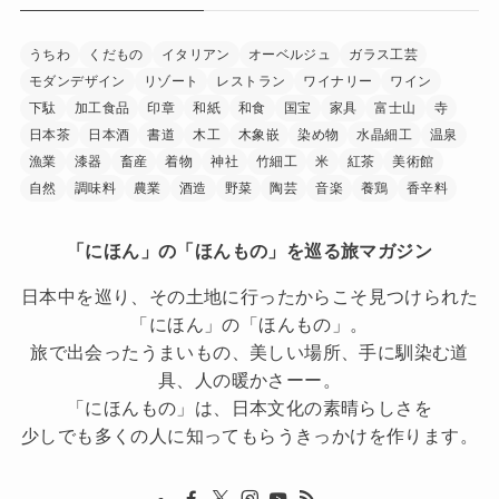
うちわ
くだもの
イタリアン
オーベルジュ
ガラス工芸
モダンデザイン
リゾート
レストラン
ワイナリー
ワイン
下駄
加工食品
印章
和紙
和食
国宝
家具
富士山
寺
日本茶
日本酒
書道
木工
木象嵌
染め物
水晶細工
温泉
漁業
漆器
畜産
着物
神社
竹細工
米
紅茶
美術館
自然
調味料
農業
酒造
野菜
陶芸
音楽
養鶏
香辛料
「にほん」の「ほんもの」を巡る旅マガジン
日本中を巡り、その土地に行ったからこそ見つけられた
「にほん」の「ほんもの」。
旅で出会ったうまいもの、美しい場所、手に馴染む道
具、人の暖かさーー。
「にほんもの」は、日本文化の素晴らしさを
少しでも多くの人に知ってもらうきっかけを作ります。