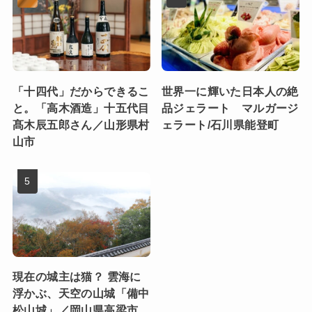
「十四代」だからできるこ
世界一に輝いた日本人の絶
と。「高木酒造」十五代目
品ジェラート マルガージ
髙木辰五郎さん／山形県村
ェラート/石川県能登町
山市
現在の城主は猫？ 雲海に
浮かぶ、天空の山城「備中
松山城」／岡山県高梁市