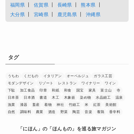
福岡県
佐賀県
長崎県
熊本県
大分県
宮崎県
鹿児島県
沖縄県
タグ
うちわ
くだもの
イタリアン
オーベルジュ
ガラス工芸
モダンデザイン
リゾート
レストラン
ワイナリー
ワイン
下駄
加工食品
印章
和紙
和食
国宝
家具
富士山
寺
日本茶
日本酒
書道
木工
木象嵌
染め物
水晶細工
温泉
漁業
漆器
畜産
着物
神社
竹細工
米
紅茶
美術館
自然
調味料
農業
酒造
野菜
陶芸
音楽
養鶏
香辛料
「にほん」の「ほんもの」を巡る旅マガジン