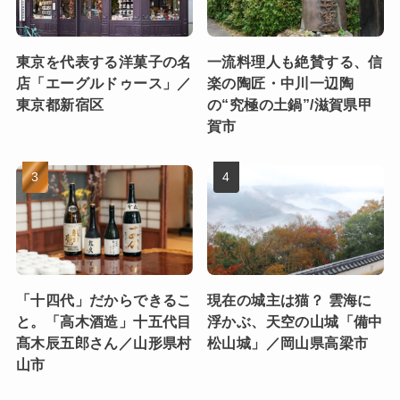
東京を代表する洋菓子の名
一流料理人も絶賛する、信
店「エーグルドゥース」／
楽の陶匠・中川一辺陶
東京都新宿区
の“究極の土鍋”/滋賀県甲
賀市
「十四代」だからできるこ
現在の城主は猫？ 雲海に
と。「高木酒造」十五代目
浮かぶ、天空の山城「備中
髙木辰五郎さん／山形県村
松山城」／岡山県高梁市
山市