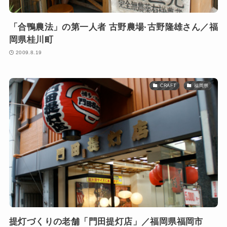
「合鴨農法」の第一人者 古野農場·古野隆雄さん／福
岡県桂川町
2009.8.19
CRAFT
福岡県
提灯づくりの老舗「門田提灯店」／福岡県福岡市