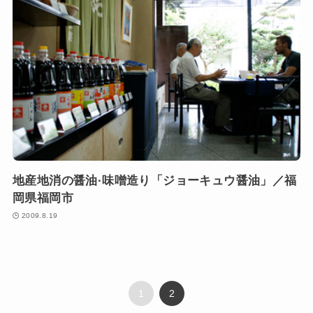
地産地消の醤油·味噌造り「ジョーキュウ醤油」／福
岡県福岡市
2009.8.19
1
2