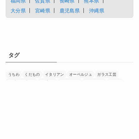
福岡県
佐賀県
長崎県
熊本県
大分県
宮崎県
鹿児島県
沖縄県
タグ
うちわ
くだもの
イタリアン
オーベルジュ
ガラス工芸
モダンデザイン
リゾート
レストラン
ワイナリー
ワイン
下駄
加工食品
印章
和紙
和食
国宝
家具
富士山
寺
日本茶
日本酒
書道
木工
木象嵌
染め物
水晶細工
温泉
漁業
漆器
畜産
着物
神社
竹細工
米
紅茶
美術館
自然
調味料
農業
酒造
野菜
陶芸
音楽
養鶏
香辛料
「にほん」の「ほんもの」を巡る旅マガジン