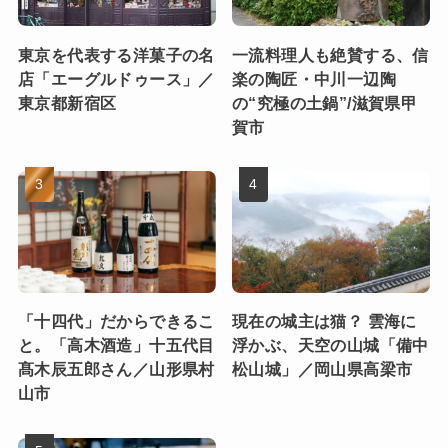
東京を代表する洋菓子の名
一流料理人も絶賛する、信
店「エーグルドゥース」／
楽の陶匠・中川一辺陶
東京都新宿区
の“究極の土鍋”/滋賀県甲
賀市
「十四代」だからできるこ
現在の城主は猫？ 雲海に
と。「高木酒造」十五代目
浮かぶ、天空の山城「備中
髙木辰五郎さん／山形県村
松山城」／岡山県高梁市
山市