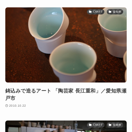
CRAFT
愛知県
鋳込みで造るアート 「陶芸家 長江重和」／愛知県瀬
戸市
2010.10.22
CRAFT
長崎県