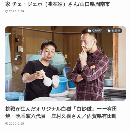
家 チェ・ジェホ（崔在皓）さん/山口県周南市
2023.3.29
CRAFT
佐賀県
挑戦が生んだオリジナル白磁「白妙磁」ーー有田
焼・晩香窯六代目 庄村久喜さん／佐賀県有田町
2020.9.15