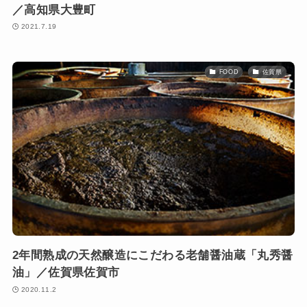
／高知県大豊町
2021.7.19
FOOD
佐賀県
2年間熟成の天然醸造にこだわる老舗醤油蔵「丸秀醤
油」／佐賀県佐賀市
2020.11.2