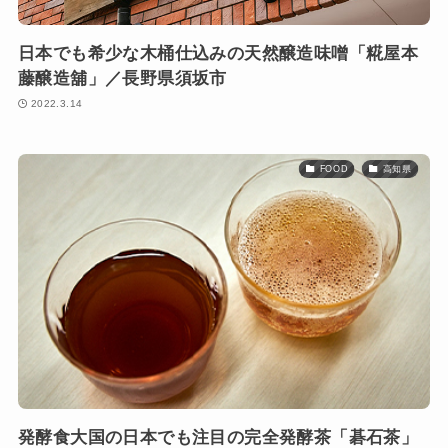
日本でも希少な木桶仕込みの天然醸造味噌「糀屋本
藤醸造舖」／長野県須坂市
2022.3.14
FOOD
高知県
発酵食大国の日本でも注目の完全発酵茶「碁石茶」