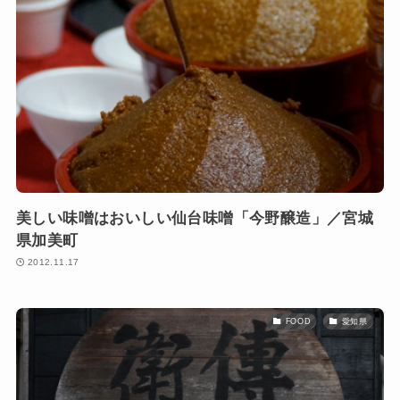
美しい味噌はおいしい仙台味噌「今野醸造」／宮城
県加美町
2012.11.17
FOOD
愛知県