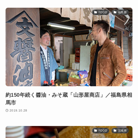
FOOD
福島県
約150年続く醬油・みそ蔵「山形屋商店」／福島県相
馬市
2019.10.28
FOOD
宮城県