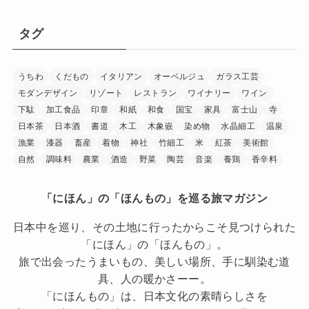
タグ
うちわ
くだもの
イタリアン
オーベルジュ
ガラス工芸
モダンデザイン
リゾート
レストラン
ワイナリー
ワイン
下駄
加工食品
印章
和紙
和食
国宝
家具
富士山
寺
日本茶
日本酒
書道
木工
木象嵌
染め物
水晶細工
温泉
漁業
漆器
畜産
着物
神社
竹細工
米
紅茶
美術館
自然
調味料
農業
酒造
野菜
陶芸
音楽
養鶏
香辛料
「にほん」の「ほんもの」を巡る旅マガジン
日本中を巡り、その土地に行ったからこそ見つけられた
「にほん」の「ほんもの」。
旅で出会ったうまいもの、美しい場所、手に馴染む道
具、人の暖かさーー。
「にほんもの」は、日本文化の素晴らしさを