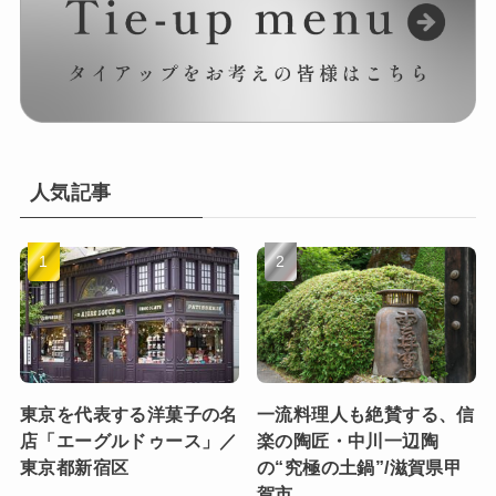
人気記事
東京を代表する洋菓子の名
一流料理人も絶賛する、信
店「エーグルドゥース」／
楽の陶匠・中川一辺陶
東京都新宿区
の“究極の土鍋”/滋賀県甲
賀市