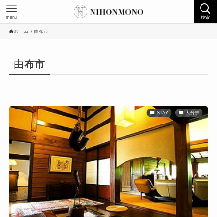
menu
検索
ホーム
由布市
由布市
STAY
大分県