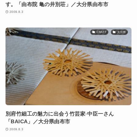
す。「由布院 亀の井別荘」／大分県由布市
2009.8.3
CRAFT
大分県
別府竹細工の魅力に出会う竹芸家·中臣一さん
「BAICA」／大分県由布市
2009.8.3