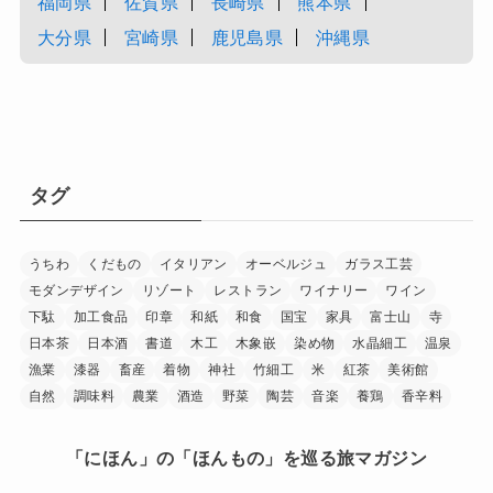
福岡県
佐賀県
長崎県
熊本県
大分県
宮崎県
鹿児島県
沖縄県
タグ
うちわ
くだもの
イタリアン
オーベルジュ
ガラス工芸
モダンデザイン
リゾート
レストラン
ワイナリー
ワイン
下駄
加工食品
印章
和紙
和食
国宝
家具
富士山
寺
日本茶
日本酒
書道
木工
木象嵌
染め物
水晶細工
温泉
漁業
漆器
畜産
着物
神社
竹細工
米
紅茶
美術館
自然
調味料
農業
酒造
野菜
陶芸
音楽
養鶏
香辛料
「にほん」の「ほんもの」を巡る旅マガジン