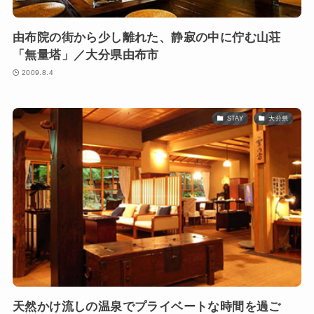
由布院の街から少し離れた、静寂の中に佇む山荘
「無量塔」／大分県由布市
2009.8.4
STAY
大分県
天然かけ流しの温泉でプライベートな時間を過ご