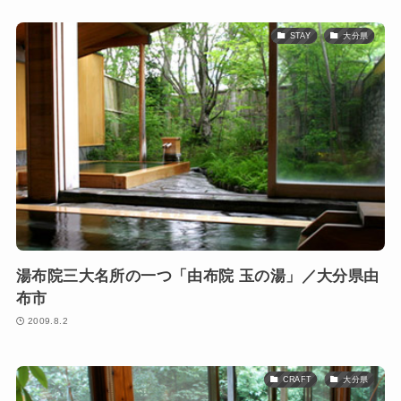
STAY
大分県
湯布院三大名所の一つ「由布院 玉の湯」／大分県由
布市
2009.8.2
CRAFT
大分県