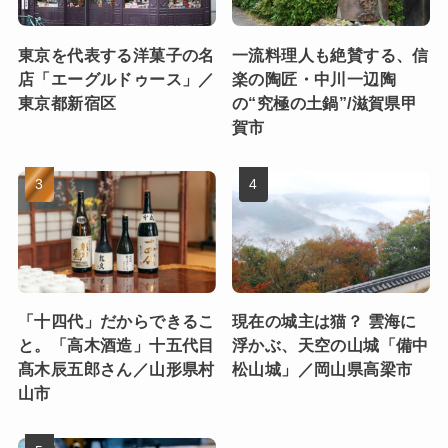
東京を代表する洋菓子の名
一流料理人も絶賛する、信
店「エーグルドゥース」／
楽の陶匠・中川一辺陶
東京都新宿区
の“究極の土鍋”/滋賀県甲
賀市
「十四代」だからできるこ
現在の城主は猫？ 雲海に
と。「高木酒造」十五代目
浮かぶ、天空の山城「備中
髙木辰五郎さん／山形県村
松山城」／岡山県高梁市
山市