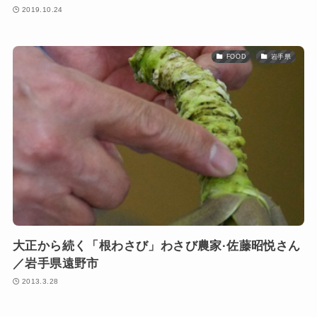
2019.10.24
FOOD
岩手県
大正から続く「根わさび」わさび農家·佐藤昭悦さん
／岩手県遠野市
2013.3.28