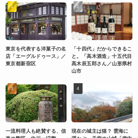
東京を代表する洋菓子の名
「十四代」だからできるこ
店「エーグルドゥース」／
と。「高木酒造」十五代目
東京都新宿区
髙木辰五郎さん／山形県村
山市
一流料理人も絶賛する、信
現在の城主は猫？ 雲海に