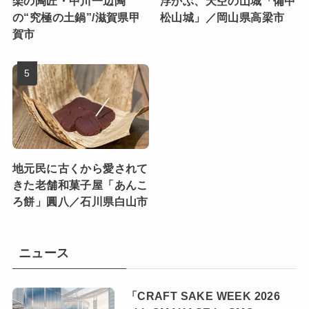
楽の陶匠・中川一辺陶
浮かぶ、天空の山城「備中
の“究極の土鍋”/滋賀県甲
松山城」／岡山県高梁市
賀市
地元民に古くから愛されて
きた老舗和菓子屋「あんこ
ろ餅」圓八／石川県白山市
ニュース
「CRAFT SAKE WEEK 2026