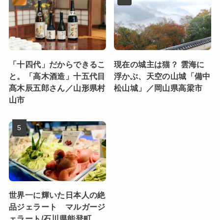
「十四代」だからできるこ
現在の城主は猫？ 雲海に
と。「高木酒造」十五代目
浮かぶ、天空の山城「備中
髙木辰五郎さん／山形県村
松山城」／岡山県高梁市
山市
世界一に輝いた日本人の絶
品ジェラート マルガージ
ェラート/石川県能登町