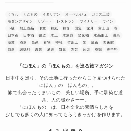
うちわ
くだもの
イタリアン
オーベルジュ
ガラス工芸
モダンデザイン
リゾート
レストラン
ワイナリー
ワイン
下駄
加工食品
印章
和紙
和食
国宝
家具
富士山
寺
日本茶
日本酒
書道
木工
木象嵌
染め物
水晶細工
温泉
漁業
漆器
畜産
着物
神社
竹細工
米
紅茶
美術館
自然
調味料
農業
酒造
野菜
陶芸
音楽
養鶏
香辛料
「にほん」の「ほんもの」を巡る旅マガジン
日本中を巡り、その土地に行ったからこそ見つけられた
「にほん」の「ほんもの」。
旅で出会ったうまいもの、美しい場所、手に馴染む道
具、人の暖かさーー。
「にほんもの」は、日本文化の素晴らしさを
少しでも多くの人に知ってもらうきっかけを作ります。