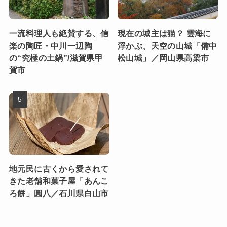
一流料理人も絶賛する、信
現在の城主は猫？ 雲海に
楽の陶匠・中川一辺陶
浮かぶ、天空の山城「備中
の“究極の土鍋”/滋賀県甲
松山城」／岡山県高梁市
賀市
地元民に古くから愛されて
きた老舗和菓子屋「あんこ
ろ餅」圓八／石川県白山市