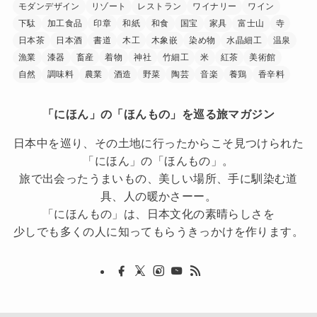
モダンデザイン
リゾート
レストラン
ワイナリー
ワイン
下駄
加工食品
印章
和紙
和食
国宝
家具
富士山
寺
日本茶
日本酒
書道
木工
木象嵌
染め物
水晶細工
温泉
漁業
漆器
畜産
着物
神社
竹細工
米
紅茶
美術館
自然
調味料
農業
酒造
野菜
陶芸
音楽
養鶏
香辛料
「にほん」の「ほんもの」を巡る旅マガジン
日本中を巡り、その土地に行ったからこそ見つけられた
「にほん」の「ほんもの」。
旅で出会ったうまいもの、美しい場所、手に馴染む道
具、人の暖かさーー。
「にほんもの」は、日本文化の素晴らしさを
少しでも多くの人に知ってもらうきっかけを作ります。