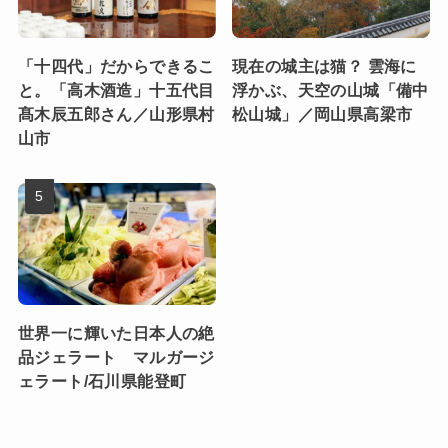
「十四代」だからできるこ
現在の城主は猫？ 雲海に
と。「高木酒造」十五代目
浮かぶ、天空の山城「備中
髙木辰五郎さん／山形県村
松山城」／岡山県高梁市
山市
世界一に輝いた日本人の絶
品ジェラート マルガージ
ェラート/石川県能登町