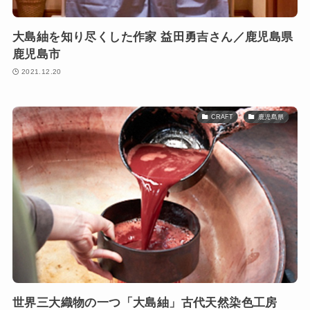
大島紬を知り尽くした作家 益田勇吉さん／鹿児島県
鹿児島市
2021.12.20
CRAFT
鹿児島県
世界三大織物の一つ「大島紬」古代天然染色工房