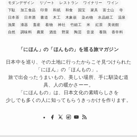
モダンデザイン
リゾート
レストラン
ワイナリー
ワイン
下駄
加工食品
印章
和紙
和食
国宝
家具
富士山
寺
日本茶
日本酒
書道
木工
木象嵌
染め物
水晶細工
温泉
漁業
漆器
畜産
着物
神社
竹細工
米
紅茶
美術館
自然
調味料
農業
酒造
野菜
陶芸
音楽
養鶏
香辛料
「にほん」の「ほんもの」を巡る旅マガジン
日本中を巡り、その土地に行ったからこそ見つけられた
「にほん」の「ほんもの」。
旅で出会ったうまいもの、美しい場所、手に馴染む道
具、人の暖かさーー。
「にほんもの」は、日本文化の素晴らしさを
少しでも多くの人に知ってもらうきっかけを作ります。