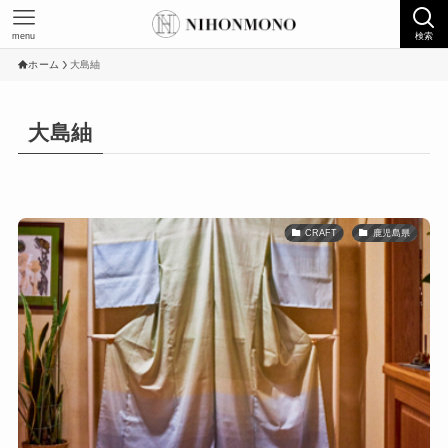
menu
検索
ホーム
大島紬
大島紬
CRAFT
鹿児島県