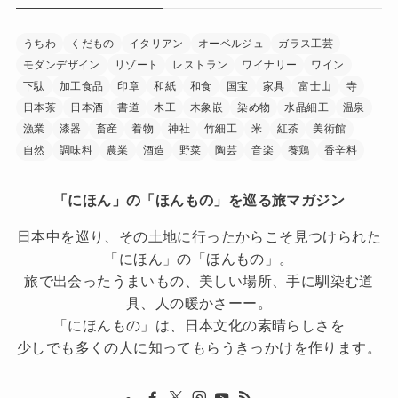
うちわ
くだもの
イタリアン
オーベルジュ
ガラス工芸
モダンデザイン
リゾート
レストラン
ワイナリー
ワイン
下駄
加工食品
印章
和紙
和食
国宝
家具
富士山
寺
日本茶
日本酒
書道
木工
木象嵌
染め物
水晶細工
温泉
漁業
漆器
畜産
着物
神社
竹細工
米
紅茶
美術館
自然
調味料
農業
酒造
野菜
陶芸
音楽
養鶏
香辛料
「にほん」の「ほんもの」を巡る旅マガジン
日本中を巡り、その土地に行ったからこそ見つけられた
「にほん」の「ほんもの」。
旅で出会ったうまいもの、美しい場所、手に馴染む道
具、人の暖かさーー。
「にほんもの」は、日本文化の素晴らしさを
少しでも多くの人に知ってもらうきっかけを作ります。