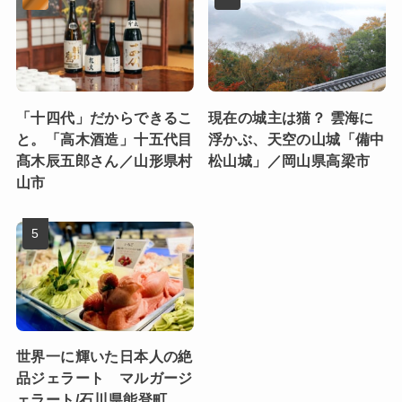
「十四代」だからできるこ
現在の城主は猫？ 雲海に
と。「高木酒造」十五代目
浮かぶ、天空の山城「備中
髙木辰五郎さん／山形県村
松山城」／岡山県高梁市
山市
世界一に輝いた日本人の絶
品ジェラート マルガージ
ェラート/石川県能登町