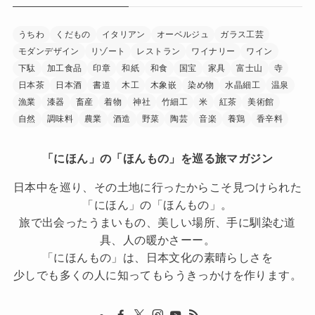
うちわ
くだもの
イタリアン
オーベルジュ
ガラス工芸
モダンデザイン
リゾート
レストラン
ワイナリー
ワイン
下駄
加工食品
印章
和紙
和食
国宝
家具
富士山
寺
日本茶
日本酒
書道
木工
木象嵌
染め物
水晶細工
温泉
漁業
漆器
畜産
着物
神社
竹細工
米
紅茶
美術館
自然
調味料
農業
酒造
野菜
陶芸
音楽
養鶏
香辛料
「にほん」の「ほんもの」を巡る旅マガジン
日本中を巡り、その土地に行ったからこそ見つけられた
「にほん」の「ほんもの」。
旅で出会ったうまいもの、美しい場所、手に馴染む道
具、人の暖かさーー。
「にほんもの」は、日本文化の素晴らしさを
少しでも多くの人に知ってもらうきっかけを作ります。