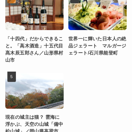
「十四代」だからできるこ
世界一に輝いた日本人の絶
と。「高木酒造」十五代目
品ジェラート マルガージ
髙木辰五郎さん／山形県村
ェラート/石川県能登町
山市
現在の城主は猫？ 雲海に
浮かぶ、天空の山城「備中
松山城」／岡山県高梁市