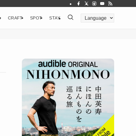
&
CRAFT
SPOT
STAY