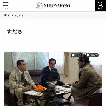
menu
検索
ホーム
すだち
すだち
FOOD
徳島県