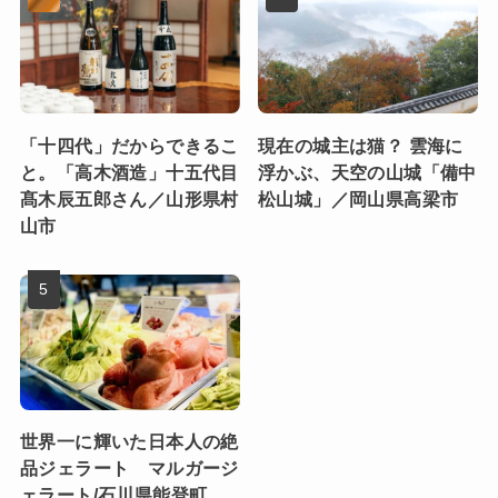
「十四代」だからできるこ
現在の城主は猫？ 雲海に
と。「高木酒造」十五代目
浮かぶ、天空の山城「備中
髙木辰五郎さん／山形県村
松山城」／岡山県高梁市
山市
世界一に輝いた日本人の絶
品ジェラート マルガージ
ェラート/石川県能登町