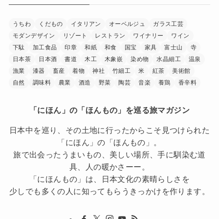
うちわ
くだもの
イタリアン
オーベルジュ
ガラス工芸
モダンデザイン
リゾート
レストラン
ワイナリー
ワイン
下駄
加工食品
印章
和紙
和食
国宝
家具
富士山
寺
日本茶
日本酒
書道
木工
木象嵌
染め物
水晶細工
温泉
漁業
漆器
畜産
着物
神社
竹細工
米
紅茶
美術館
自然
調味料
農業
酒造
野菜
陶芸
音楽
養鶏
香辛料
「にほん」の「ほんもの」を巡る旅マガジン
日本中を巡り、その土地に行ったからこそ見つけられた
「にほん」の「ほんもの」。
旅で出会ったうまいもの、美しい場所、手に馴染む道
具、人の暖かさーー。
「にほんもの」は、日本文化の素晴らしさを
少しでも多くの人に知ってもらうきっかけを作ります。