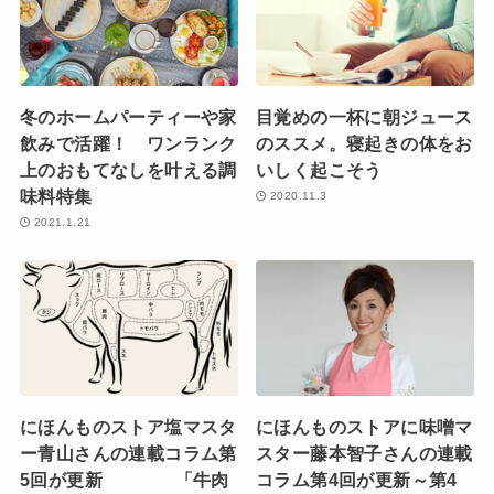
冬のホームパーティーや家
目覚めの一杯に朝ジュース
飲みで活躍！ ワンランク
のススメ。寝起きの体をお
上のおもてなしを叶える調
いしく起こそう
味料特集
2020.11.3
2021.1.21
にほんものストア塩マスタ
にほんものストアに味噌マ
ー青山さんの連載コラム第
スター藤本智子さんの連載
5回が更新 「牛肉
コラム第4回が更新～第4