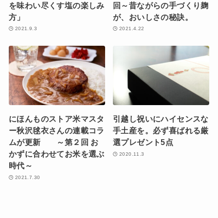
を味わい尽くす塩の楽しみ
回～昔ながらの手づくり麹
方」
が、おいしさの秘訣。
2021.9.3
2021.4.22
にほんものストア米マスタ
引越し祝いにハイセンスな
ー秋沢毬衣さんの連載コラ
手土産を。必ず喜ばれる厳
ムが更新 ～第２回 お
選プレゼント5点
かずに合わせてお米を選ぶ
2020.11.3
時代～
2021.7.30