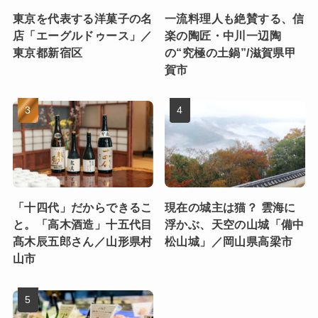
東京を代表する洋菓子の名
一流料理人も絶賛する、信
店「エーグルドゥース」／
楽の陶匠・中川一辺陶
東京都新宿区
の“究極の土鍋”/滋賀県甲
賀市
「十四代」だからできるこ
現在の城主は猫？ 雲海に
と。「高木酒造」十五代目
浮かぶ、天空の山城「備中
髙木辰五郎さん／山形県村
松山城」／岡山県高梁市
山市