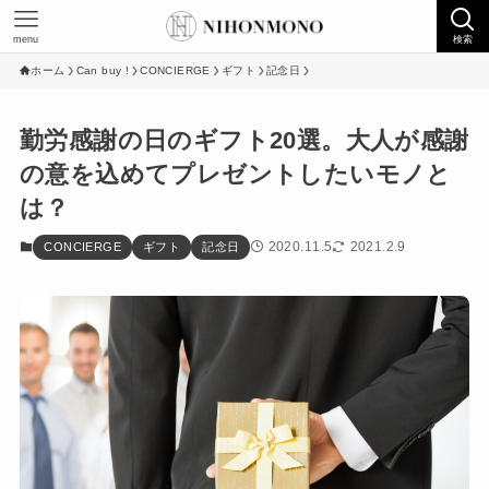
menu
検索
ホーム
Can buy !
CONCIERGE
ギフト
記念日
勤労感謝の日のギフト20選。大人が感謝
の意を込めてプレゼントしたいモノと
は？
2020.11.5
2021.2.9
CONCIERGE
ギフト
記念日