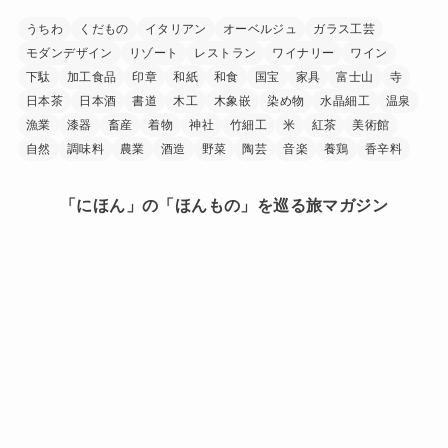
うちわ
くだもの
イタリアン
オーベルジュ
ガラス工芸
モダンデザイン
リゾート
レストラン
ワイナリー
ワイン
下駄
加工食品
印章
和紙
和食
国宝
家具
富士山
寺
日本茶
日本酒
書道
木工
木象嵌
染め物
水晶細工
温泉
漁業
漆器
畜産
着物
神社
竹細工
米
紅茶
美術館
自然
調味料
農業
酒造
野菜
陶芸
音楽
養鶏
香辛料
「にほん」の「ほんもの」を巡る旅マガジン
日本中を巡り、その土地に行ったからこそ見つけられた
「にほん」の「ほんもの」。
旅で出会ったうまいもの、美しい場所、手に馴染む道
具、人の暖かさーー。
「にほんもの」は、日本文化の素晴らしさを
少しでも多くの人に知ってもらうきっかけを作ります。