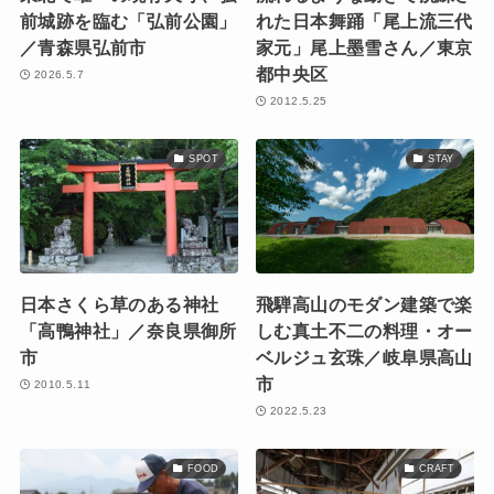
前城跡を臨む「弘前公園」
れた日本舞踊「尾上流三代
／青森県弘前市
家元」尾上墨雪さん／東京
都中央区
2026.5.7
2012.5.25
SPOT
STAY
日本さくら草のある神社
飛騨高山のモダン建築で楽
「高鴨神社」／奈良県御所
しむ真土不二の料理・オー
市
ベルジュ玄珠／岐阜県高山
市
2010.5.11
2022.5.23
FOOD
CRAFT