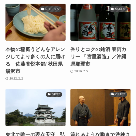
レストラン
SAKE&
本物の稲庭うどんをアレン
香りとコクの銘酒 春雨カ
ジしてより多くの人に届け
リー 「宮里酒造」／沖縄
る 佐藤養悦本舗/ 秋田県
県那覇市
湯沢市
2016.7.5
2022.2.2
SPOT
CRAFT
東北で唯一の現存天守、弘
流れるような動きで洗練さ