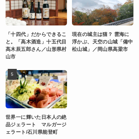
「十四代」だからできるこ
現在の城主は猫？ 雲海に
と。「高木酒造」十五代目
浮かぶ、天空の山城「備中
髙木辰五郎さん／山形県村
松山城」／岡山県高梁市
山市
世界一に輝いた日本人の絶
品ジェラート マルガージ
ェラート/石川県能登町