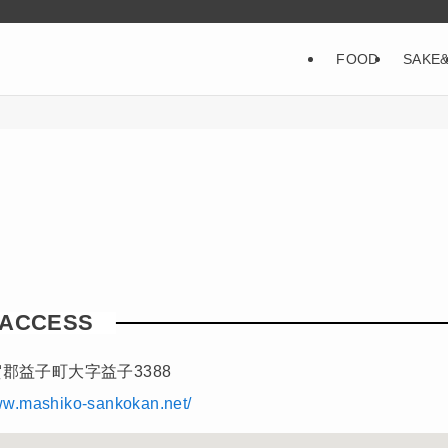
FOOD
SAKE
ACCESS
郡益子町大字益子3388
www.mashiko-sankokan.net/