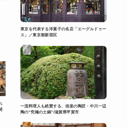
東京を代表する洋菓子の名店「エーグルドゥー
ス」／東京都新宿区
D
れ
一流料理人も絶賛する、信楽の陶匠・中川一辺
関
陶の“究極の土鍋”/滋賀県甲賀市