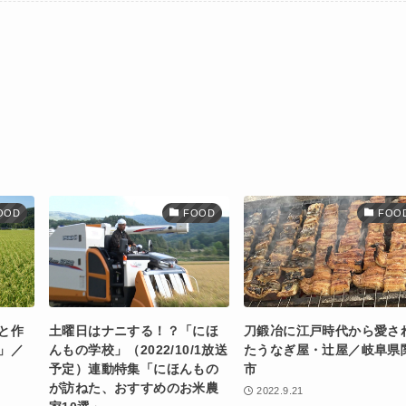
OOD
FOOD
FOO
と作
土曜日はナニする！？「にほ
刀鍛冶に江戸時代から愛さ
」／
んもの学校」（2022/10/1放送
たうなぎ屋・辻屋／岐阜県
予定）連動特集「にほんもの
市
が訪ねた、おすすめのお米農
2022.9.21