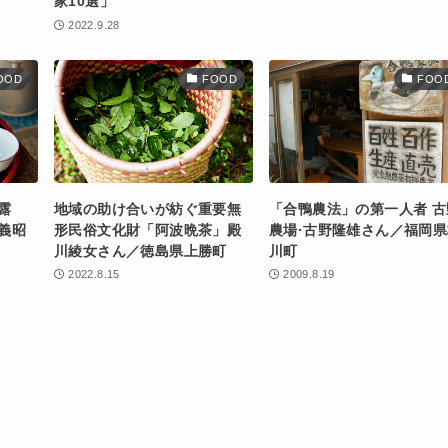
家10選」
2022.9.28
OOD
FOOD
FOO
露
地域の助け合いが紡ぐ重要無
「合鴨農法」の第一人者 古
義昭
形民俗文化財「阿波晩茶」殿
農場·古野隆雄さん／福岡県
川綾女さん／徳島県上勝町
川町
2022.8.15
2009.8.19