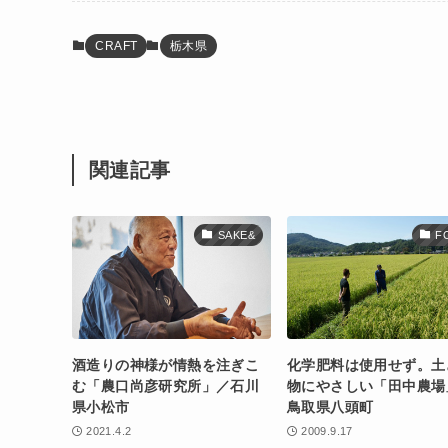
CRAFT
栃木県
関連記事
SAKE&
F
酒造りの神様が情熱を注ぎこ
化学肥料は使用せず。土
む「農口尚彦研究所」／石川
物にやさしい「田中農場
県小松市
鳥取県八頭町
2021.4.2
2009.9.17