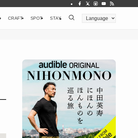
&
CRAFT
SPOT
STAY