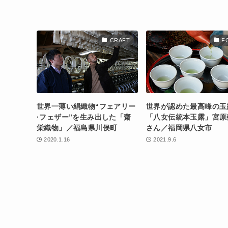
CRAFT
F
世界一薄い絹織物“フェアリー
世界が認めた最高峰の玉
·フェザー”を生み出した「齋
「八女伝統本玉露」宮原
栄織物」／福島県川俣町
さん／福岡県八女市
2020.1.16
2021.9.6